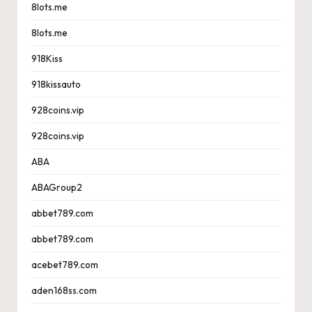
8lots.me
8lots.me
918Kiss
918kissauto
928coins.vip
928coins.vip
ABA
ABAGroup2
abbet789.com
abbet789.com
acebet789.com
aden168ss.com