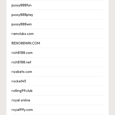
pussy888fun
pussy888play
pussy888win
ramclubx.com
RENO88WIN.COM
rich8188.com
rich8188.net
rizzbetx.com
rocket45
rolling99.club
royal online
royal99y.com