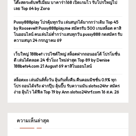
โต๊ะสดระดับพรีเมียม บาคาร่า168 เปิดเกมไว รับโปรใหญ่ไป
เลย Top 64 by Zora
Pussy888play โปรคุ้มทุกวัน เล่นสนุกได้มากกว่าเดิม Top 45
by Roosevelt Pussy888play.me สมัครรับ 500 เกมสล็อต คาสิ
โนออนไลน์ คนเล่นไม่ต่ำกว่าแสนทุกวัน pussy888 กดสมัคร รับ
ความสนุก 24 กรกฎาคม 69
เว็บใหญ่ 188bet เวปไซต์ใหญ่ สล็อตฝากถอนออโต้ โปรโมชั่น
ดี เล่นได้ตลอด 24 ชั่วโมง ใหม่ล่าสุด Top 89 by Denise
188bets4.com 21 August 69 คาสิโนออนไลน์
สล็อตxo เล่นมันส์ทั้งวัน ลุ้นกันทั้งคืน คืนคอมมิชชั่น 0.9% ทุก
โปร ถอนได้จริง ฝากปุ๊บ ลุ้นปั๊บ รับความมัน slotxo24hr สมัคร
ง่าย ลุ้นไว ได้ฟีล Top 19 by Ann slotxo24hrf.com 16 ส.ค. 26
ความเห็นล่าสุด