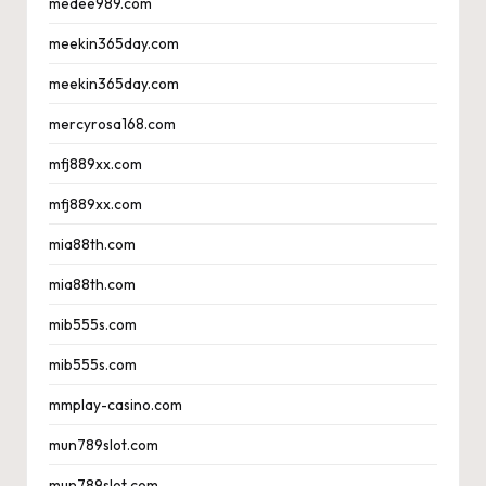
medee989.com
meekin365day.com
meekin365day.com
mercyrosa168.com
mfj889xx.com
mfj889xx.com
mia88th.com
mia88th.com
mib555s.com
mib555s.com
mmplay-casino.com
mun789slot.com
mun789slot.com