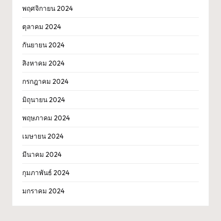
พฤศจิกายน 2024
ตุลาคม 2024
กันยายน 2024
สิงหาคม 2024
กรกฎาคม 2024
มิถุนายน 2024
พฤษภาคม 2024
เมษายน 2024
มีนาคม 2024
กุมภาพันธ์ 2024
มกราคม 2024