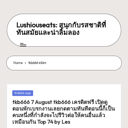
Lushiouseats: สนุกกับรสชาติที่
ทันสมัยและน่าลิ้มลอง
Home
tkb666 สมัคร
Posted
tkb666.app
in
tkb666 7 August tkb666 เครดิตฟรี เปิดดู
ตอนพักเบรกงานเลยกดตามทันทีตอนนี้ก็เป็น
คนหนึ่งที่กำลังจะไปรีวิวต่อให้คนอื่นแล้ว
เหมือนกัน Top 74 by Les