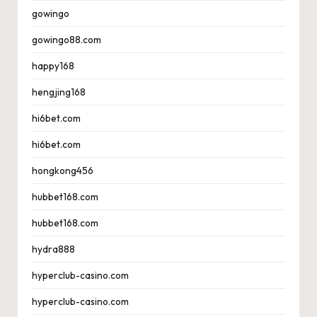
gowingo
gowingo88.com
happy168
hengjing168
hi6bet.com
hi6bet.com
hongkong456
hubbet168.com
hubbet168.com
hydra888
hyperclub-casino.com
hyperclub-casino.com