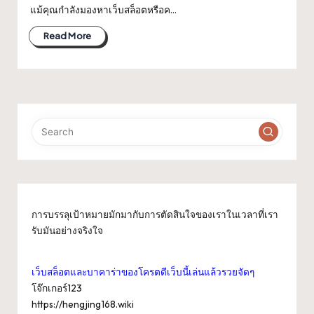
แม้คุณกำลังมองหาเว็บสล็อตหรือค…
Read More
การบรรลุเป้าหมายมักมากับการตัดสินใจของเราในเวลาที่เรา
รับมันอย่างจริงใจ
เว็บสล็อตและบาคาร่าของโครตดีเว็บนี้เล่นแล้วรวยจัดๆ
โจ๊กเกอร์123
https://hengjing168.wiki