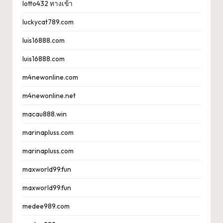
lotto432 ทางเข้า
luckycat789.com
luis16888.com
luis16888.com
m4newonline.com
m4newonline.net
macau888.win
marinapluss.com
marinapluss.com
maxworld99.fun
maxworld99.fun
medee989.com