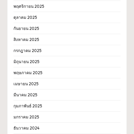
พฤศจิกายน 2025
ตุลาคม 2025
กันยายน 2025
สิงหาคม 2025
กรกฎาคม 2025
มิถุนายน 2025
พฤษภาคม 2025
เมษายน 2025
มีนาคม 2025
กุมภาพันธ์ 2025
มกราคม 2025
ธันวาคม 2024