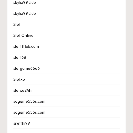
skylix99.club
skylix99.club
Slot
Slot Online
slot1111ok.com
slot168
slotgame6666
Slotxo
slotxo24hr
sqgame555s.com
sqgame555s.com
sretthi99