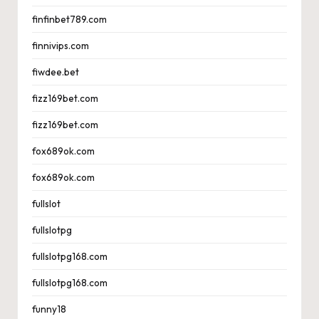
finfinbet789.com
finnivips.com
fiwdee.bet
fizz169bet.com
fizz169bet.com
fox689ok.com
fox689ok.com
fullslot
fullslotpg
fullslotpg168.com
fullslotpg168.com
funny18