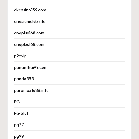
okcasino159.com
onesiamclub.site
onoplus168.com
onoplus168.com
p2vvip
pananthai99.com
panda555
paramax1688.info
PG
PG Slot
pg77
pg99