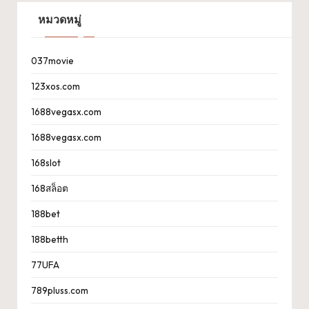
หมวดหมู่
037movie
123xos.com
1688vegasx.com
1688vegasx.com
168slot
168สล็อต
188bet
188betth
77UFA
789pluss.com