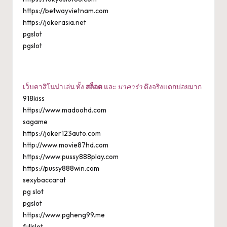
https://betwayvietnam.com
https://jokerasia.net
pgslot
pgslot
เว็บคาสิโนน่าเล่น ทั้ง
สล็อต
และ
บาคาร่า
ตึงจริงแตกบ่อยมาก
918kiss
https://www.madoohd.com
sagame
https://joker123auto.com
http://www.movie87hd.com
https://www.pussy888play.com
https://pussy888win.com
sexybaccarat
pg slot
pgslot
https://www.pgheng99.me
fullslot