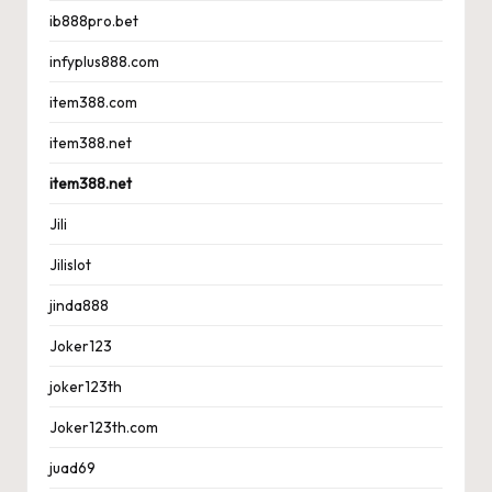
ib888pro.bet
infyplus888.com
item388.com
item388.net
item388.net
Jili
Jilislot
jinda888
Joker123
joker123th
Joker123th.com
juad69