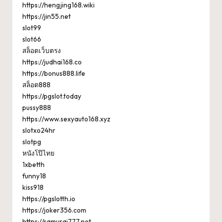
https://hengjing168.wiki
https://jin55.net
slot99
slot66
สล็อตเว็บตรง
https://judhai168.co
https://bonus888.life
สล็อต888
https://pgslot.today
pussy888
https://www.sexyauto168.xyz
slotxo24hr
slotpg
หนังโป๊ไทย
1xbetth
funny18
kiss918
https://pgslotth.io
https://joker356.com
https://samurai777.net