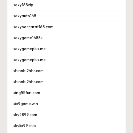
sexy168vip
sexyauto168
sexybaccarat168.com
sexygame1688k
sexygameplus.me
sexygameplus.me
shinobi24hr.com
shinobi24hr.com
sing55fun.com
six9game.win
sky2899.com
skylix99.club