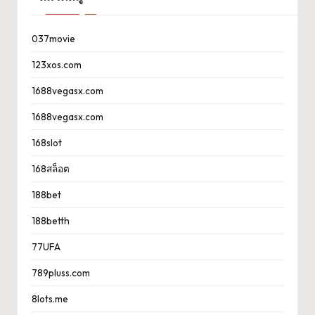
037movie
123xos.com
1688vegasx.com
1688vegasx.com
168slot
168สล็อต
188bet
188betth
77UFA
789pluss.com
8lots.me