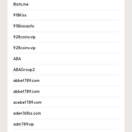
8lots.me
918Kiss
918kissauto
928coins.vip
928coins.vip
ABA
ABAGroup2
abbet789.com
abbet789.com
acebet789.com
aden168ss.com
adm789.vip