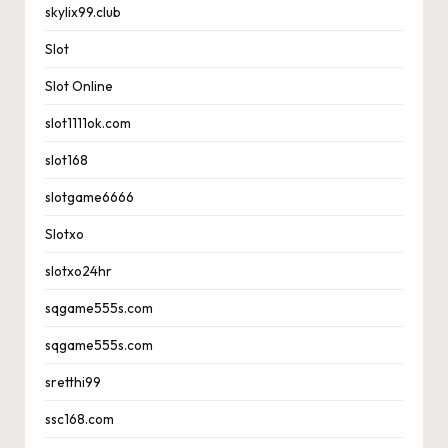
skylix99.club
Slot
Slot Online
slot1111ok.com
slot168
slotgame6666
Slotxo
slotxo24hr
sqgame555s.com
sqgame555s.com
sretthi99
ssc168.com