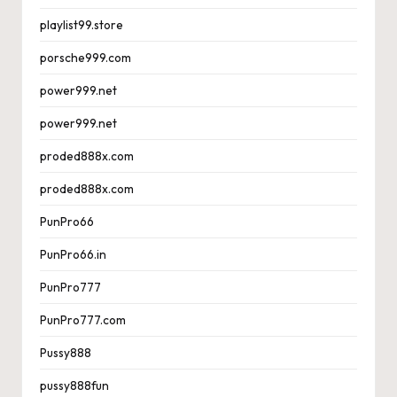
playlist99.store
porsche999.com
power999.net
power999.net
proded888x.com
proded888x.com
PunPro66
PunPro66.in
PunPro777
PunPro777.com
Pussy888
pussy888fun