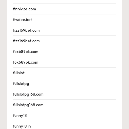
finnivips.com
fiwdee.bet
fizz169bet.com
fizz169bet.com
fox689ok.com
fox689ok.com
fullslot
fullslotpg
fullslotpg168.com
fullslotpg168.com
funny18
funny18.in