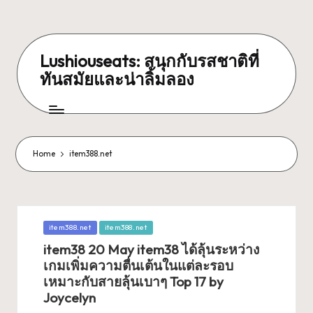
Lushiouseats: สนุกกับรสชาติที่
ทันสมัยและน่าลิ้มลอง
Home
item388.net
Posted
item388.net
item388.net
in
item38 20 May item38 ได้ลุ้นระหว่าง
เกมเพิ่มความตื่นเต้นในแต่ละรอบ
เหมาะกับสายลุ้นเบาๆ Top 17 by
Joycelyn