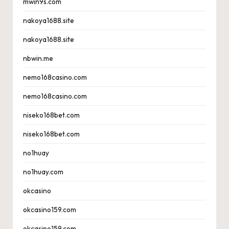
mwin9s.com
nakoya1688.site
nakoya1688.site
nbwin.me
nemo168casino.com
nemo168casino.com
niseko168bet.com
niseko168bet.com
no1huay
no1huay.com
okcasino
okcasino159.com
okcasino159.com