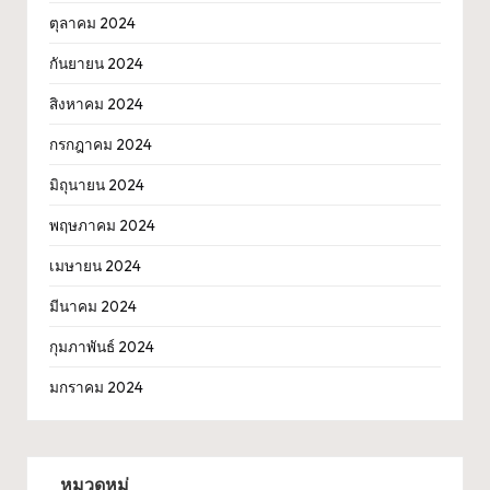
ตุลาคม 2024
กันยายน 2024
สิงหาคม 2024
กรกฎาคม 2024
มิถุนายน 2024
พฤษภาคม 2024
เมษายน 2024
มีนาคม 2024
กุมภาพันธ์ 2024
มกราคม 2024
หมวดหมู่