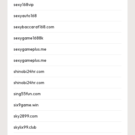
sexy168vip
sexyauto168
sexybaccarat168.com
sexygame1688k
sexygameplus.me
sexygameplus.me
shinobi24hr.com
shinobi24hr.com
sing55fun.com
six9game.win
sky2899.com
skylix99.club