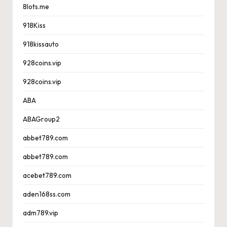
8lots.me
918Kiss
918kissauto
928coins.vip
928coins.vip
ABA
ABAGroup2
abbet789.com
abbet789.com
acebet789.com
aden168ss.com
adm789.vip