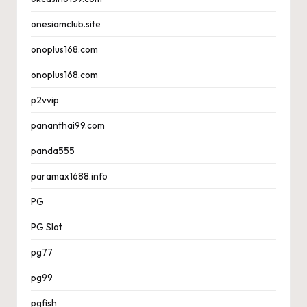
onesiamclub.site
onoplus168.com
onoplus168.com
p2vvip
pananthai99.com
panda555
paramax1688.info
PG
PG Slot
pg77
pg99
pgfish