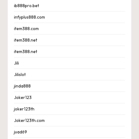
ib888pro.bet
infyplus888.com
item388.com
item388.net
item388.net
Jili
Jilislot
jinda888
Joker123
joker123th
Joker123th.com
juad69