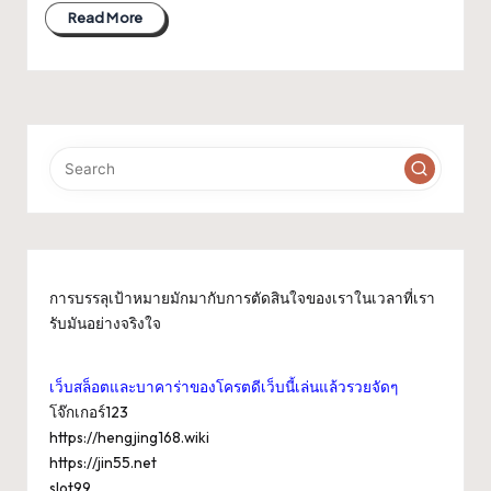
Read More
การบรรลุเป้าหมายมักมากับการตัดสินใจของเราในเวลาที่เรา
รับมันอย่างจริงใจ
เว็บสล็อตและบาคาร่าของโครตดีเว็บนี้เล่นแล้วรวยจัดๆ
โจ๊กเกอร์123
https://hengjing168.wiki
https://jin55.net
slot99