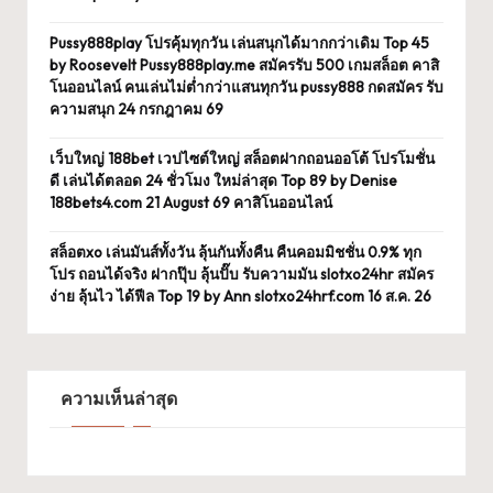
Pussy888play โปรคุ้มทุกวัน เล่นสนุกได้มากกว่าเดิม Top 45
by Roosevelt Pussy888play.me สมัครรับ 500 เกมสล็อต คาสิ
โนออนไลน์ คนเล่นไม่ต่ำกว่าแสนทุกวัน pussy888 กดสมัคร รับ
ความสนุก 24 กรกฎาคม 69
เว็บใหญ่ 188bet เวปไซต์ใหญ่ สล็อตฝากถอนออโต้ โปรโมชั่น
ดี เล่นได้ตลอด 24 ชั่วโมง ใหม่ล่าสุด Top 89 by Denise
188bets4.com 21 August 69 คาสิโนออนไลน์
สล็อตxo เล่นมันส์ทั้งวัน ลุ้นกันทั้งคืน คืนคอมมิชชั่น 0.9% ทุก
โปร ถอนได้จริง ฝากปุ๊บ ลุ้นปั๊บ รับความมัน slotxo24hr สมัคร
ง่าย ลุ้นไว ได้ฟีล Top 19 by Ann slotxo24hrf.com 16 ส.ค. 26
ความเห็นล่าสุด