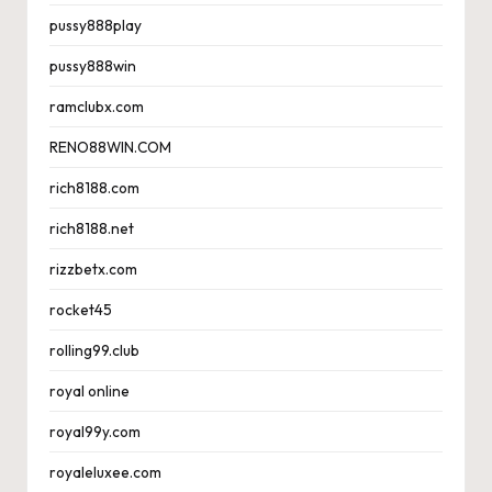
pussy888play
pussy888win
ramclubx.com
RENO88WIN.COM
rich8188.com
rich8188.net
rizzbetx.com
rocket45
rolling99.club
royal online
royal99y.com
royaleluxee.com