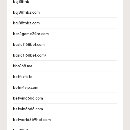
baj88thb
baj88thbz.com
baj88thbz.com
bar4game24hr.com
baslot168bet.com
baslot168bet.com/
bbp168.me
betflixtikto
betm4vip.com
betwin6666.com
betwin6666.com
betworld369hot.com