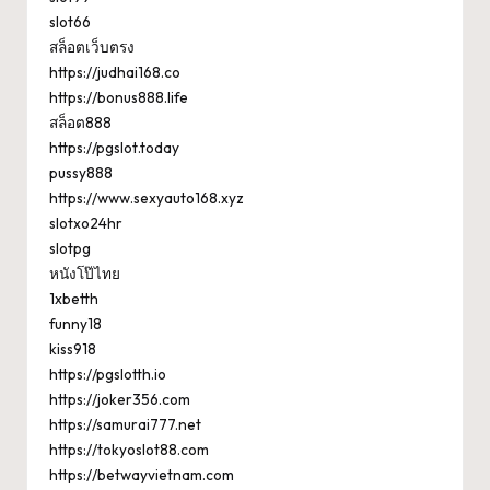
slot66
สล็อตเว็บตรง
https://judhai168.co
https://bonus888.life
สล็อต888
https://pgslot.today
pussy888
https://www.sexyauto168.xyz
slotxo24hr
slotpg
หนังโป๊ไทย
1xbetth
funny18
kiss918
https://pgslotth.io
https://joker356.com
https://samurai777.net
https://tokyoslot88.com
https://betwayvietnam.com