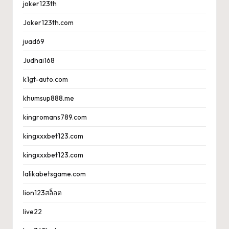
joker123th
Joker123th.com
juad69
Judhai168
k1gt-auto.com
khumsup888.me
kingromans789.com
kingxxxbet123.com
kingxxxbet123.com
lalikabetsgame.com
lion123สล็อต
live22