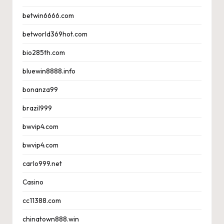
betwin6666.com
betworld369hot.com
bio285th.com
bluewin8888.info
bonanza99
brazil999
bwvip4.com
bwvip4.com
carlo999.net
Casino
cc11388.com
chinatown888.win