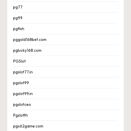
pg77
pg99
pgfish
pggold168bet.com
pglucky168.com
PGSlot
pgslot77.in
pgslot99
pgslot99.in
pgslotceo
Pgslotth
pgx62game.com