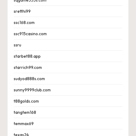
sretthi99
ssc168.com
ssc915casino.com
ssru
starbet88.app
starrich99.com
sudyod888s.com
sunny9999club.com
t88golds.com
tangtem168
temmax69
texas24