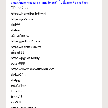
เว็บสล็อตและบาคาร่าของโครตดีเว็บนี้เล่นแล้วรวยจัดๆ
โจ๊กเกอร์123
https://hengjing168.wiki
https://jin55.net
slot99
slot66
สล็อตเว็บตรง
https://judhai168.co
https://bonus888.life
สล็อต888
https://pgslot.today
pussy888
https://www.sexyauto168.xyz
slotxo24hr
slotpg
หนังโป๊ไทย
1xbetth
funny18
kiss918
https://pgslotth.io