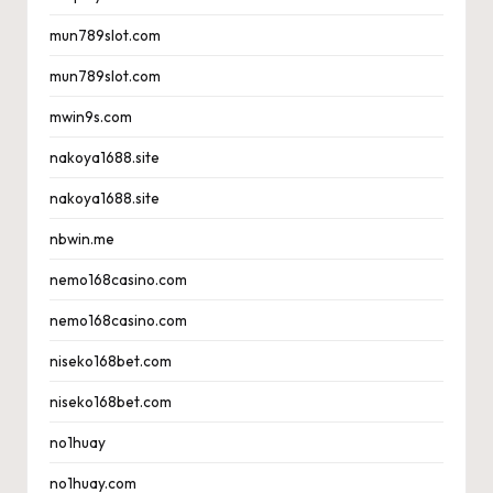
mun789slot.com
mun789slot.com
mwin9s.com
nakoya1688.site
nakoya1688.site
nbwin.me
nemo168casino.com
nemo168casino.com
niseko168bet.com
niseko168bet.com
no1huay
no1huay.com