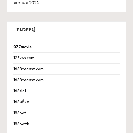
มกราคม 2024
หมวดหมู่
037movie
123xos.com
1688vegasx.com
1688vegasx.com
168slot
168สล็อต
188bet
188betth