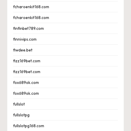
fcharoenkit168.com
fcharoenkit168.com
finfinbet789.com
finnivips.com
fiwdee.bet
fizz169bet.com
fizz169bet.com
fox689ok.com
fox689ok.com
fullslot
fullslotpg
fullslotpg168.com