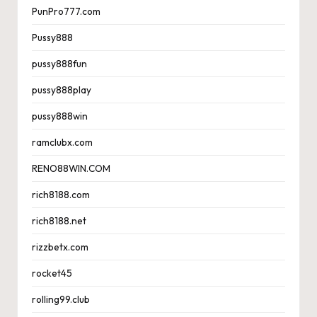
PunPro777.com
Pussy888
pussy888fun
pussy888play
pussy888win
ramclubx.com
RENO88WIN.COM
rich8188.com
rich8188.net
rizzbetx.com
rocket45
rolling99.club