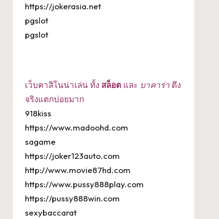
https://jokerasia.net
pgslot
pgslot
เว็บคาสิโนน่าเล่น ทั้ง
สล็อต
และ
บาคาร่า
ตึง
จริงแตกบ่อยมาก
918kiss
https://www.madoohd.com
sagame
https://joker123auto.com
http://www.movie87hd.com
https://www.pussy888play.com
https://pussy888win.com
sexybaccarat