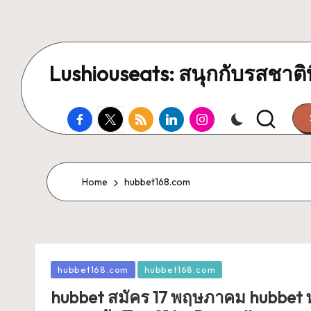
Lushiouseats: สนุกกับรสชาติท
facebook.com
twitter.com
rss.com
linkedin.com
instagram.com
Home
hubbet168.com
Posted
hubbet168.com
hubbet168.com
in
hubbet สมัคร 17 พฤษภาคม hubbet พา