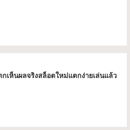
ตกเห็นผลจริงสล็อตใหม่แตกง่ายเล่นแล้ว