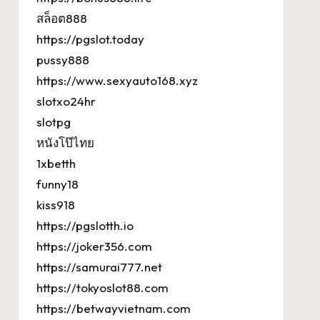
สล็อต888
https://pgslot.today
pussy888
https://www.sexyauto168.xyz
slotxo24hr
slotpg
หนังโป๊ไทย
1xbetth
funny18
kiss918
https://pgslotth.io
https://joker356.com
https://samurai777.net
https://tokyoslot88.com
https://betwayvietnam.com