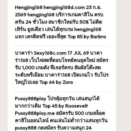
Hengjing168 hengjing168d.com 23 ก.ย.
2569 hengjing168 บริการเกมคาสิโน ครบ
ครัน 24 ชั่วโมง สมาชิกใหม่รับ 50% ไม่ติด
เทิร์น ยูสเดียว เล่นได้ทุกเกม hengjing168
แจก เครดิตฟรี เยอะที่สุด Top 85 by Barbra
บาคาร่า Sexy168c.com 17 JUL 69 บาคา
ร่า168 เว็บไพ่สดที่ตอบโจทย์คนยุคใหม่ สมัคร
รับ 1,000 เกมดัง ฟีเจอร์ครบ สัมผัสโต๊ะสด
ระดับพรีเมียม บาคาร่า168 เปิดเกมไว รับโปร
ใหญ่ไปเลย Top 64 by Zora
Pussy888play โปรคุ้มทุกวัน เล่นสนุกได้
มากกว่าเดิม Top 45 by Roosevelt
Pussy888play.me สมัครรับ 500 เกมสล็อต
คาสิโนออนไลน์ คนเล่นไม่ต่ำกว่าแสนทุกวัน
pussy888 กดสมัคร รับความสนุก 24