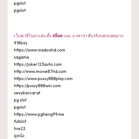
pgslot
pgslot
เว็บคาสิโนน่าเล่น ทั้ง
สล็อต
และ
บาคาร่า
ตึงจริงแตกบ่อยมาก
918kiss
https://www.madoohd.com
sagame
https://joker123auto.com
http://www.movie87hd.com
https://www.pussy888play.com
https://pussy888win.com
sexybaccarat
pg slot
pgslot
https://www.pgheng99.me
fullslot
live22
ดูหนัง