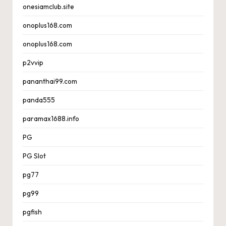
onesiamclub.site
onoplus168.com
onoplus168.com
p2vvip
pananthai99.com
panda555
paramax1688.info
PG
PG Slot
pg77
pg99
pgfish