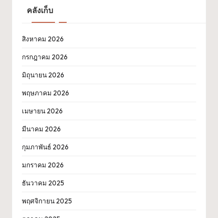
คลังเก็บ
สิงหาคม 2026
กรกฎาคม 2026
มิถุนายน 2026
พฤษภาคม 2026
เมษายน 2026
มีนาคม 2026
กุมภาพันธ์ 2026
มกราคม 2026
ธันวาคม 2025
พฤศจิกายน 2025