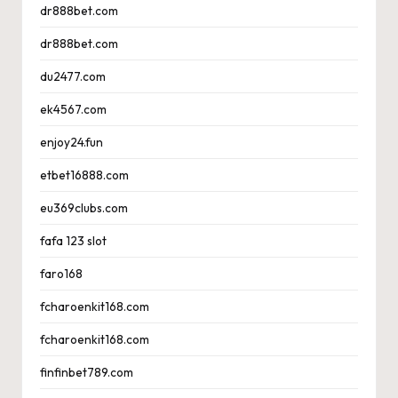
dr888bet.com
dr888bet.com
du2477.com
ek4567.com
enjoy24.fun
etbet16888.com
eu369clubs.com
fafa 123 slot
faro168
fcharoenkit168.com
fcharoenkit168.com
finfinbet789.com