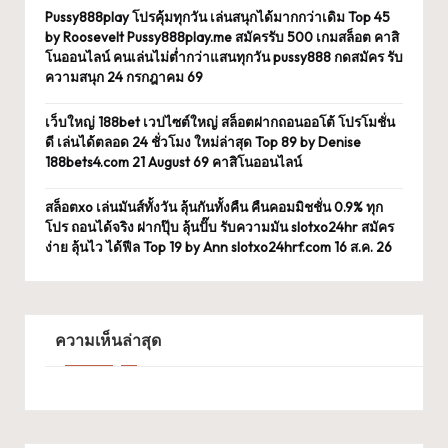
Pussy888play โปรคุ้มทุกวัน เล่นสนุกได้มากกว่าเดิม Top 45
by Roosevelt Pussy888play.me สมัครรับ 500 เกมสล็อต คาสิ
โนออนไลน์ คนเล่นไม่ต่ำกว่าแสนทุกวัน pussy888 กดสมัคร รับ
ความสนุก 24 กรกฎาคม 69
เว็บใหญ่ 188bet เวปไซต์ใหญ่ สล็อตฝากถอนออโต้ โปรโมชั่น
ดี เล่นได้ตลอด 24 ชั่วโมง ใหม่ล่าสุด Top 89 by Denise
188bets4.com 21 August 69 คาสิโนออนไลน์
สล็อตxo เล่นมันส์ทั้งวัน ลุ้นกันทั้งคืน คืนคอมมิชชั่น 0.9% ทุก
โปร ถอนได้จริง ฝากปุ๊บ ลุ้นปั๊บ รับความมัน slotxo24hr สมัคร
ง่าย ลุ้นไว ได้ฟีล Top 19 by Ann slotxo24hrf.com 16 ส.ค. 26
ความเห็นล่าสุด