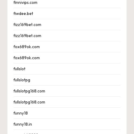
finnivips.com
fiwdee.bet
fizz169bet.com
fizz169bet.com
fox689ok.com
fox689ok.com
fullslot
fullslotpg
fullslotpg168.com
fullslotpg168.com
funny18
funny18.in