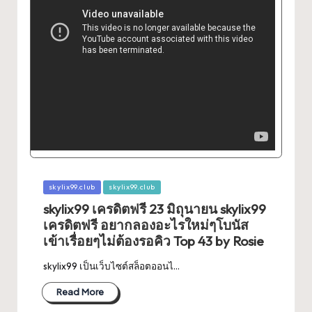
Posted
skylix99.club
skylix99.club
in
skylix99 เครดิตฟรี 23 มิถุนายน skylix99
เครดิตฟรี อยากลองอะไรใหม่ๆโบนัส
เข้าเรื่อยๆไม่ต้องรอคิว Top 43 by Rosie
skylix99 เป็นเว็บไซต์สล็อตออนไ…
Read More