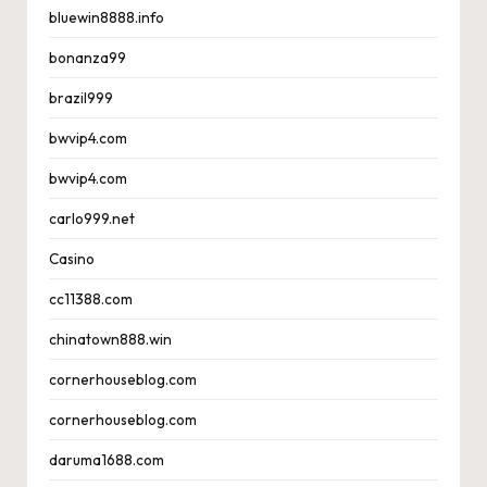
bluewin8888.info
bonanza99
brazil999
bwvip4.com
bwvip4.com
carlo999.net
Casino
cc11388.com
chinatown888.win
cornerhouseblog.com
cornerhouseblog.com
daruma1688.com