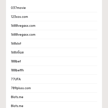
037movie
123xos.com
1688vegasx.com
1688vegasx.com
168slot
168สล็อต
188bet
188betth
77UFA
789pluss.com
8lots.me
8lots.me