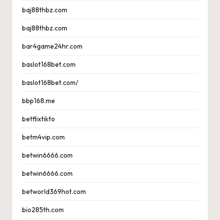
baj88thbz.com
baj88thbz.com
bar4game24hr.com
baslot168bet.com
baslot168bet.com/
bbp168.me
betflixtikto
betm4vip.com
betwin6666.com
betwin6666.com
betworld369hot.com
bio285th.com