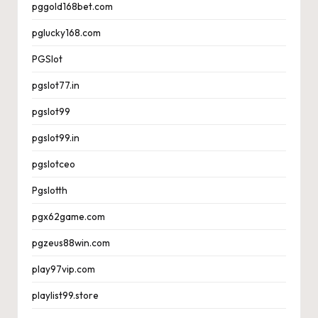
pggold168bet.com
pglucky168.com
PGSlot
pgslot77.in
pgslot99
pgslot99.in
pgslotceo
Pgslotth
pgx62game.com
pgzeus88win.com
play97vip.com
playlist99.store