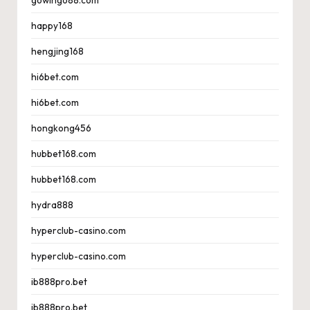
happy168
hengjing168
hi6bet.com
hi6bet.com
hongkong456
hubbet168.com
hubbet168.com
hydra888
hyperclub-casino.com
hyperclub-casino.com
ib888pro.bet
ib888pro.bet