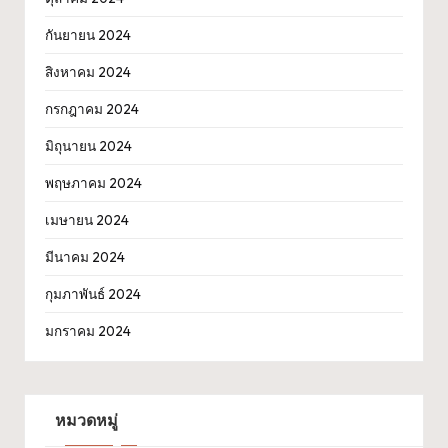
กันยายน 2024
สิงหาคม 2024
กรกฎาคม 2024
มิถุนายน 2024
พฤษภาคม 2024
เมษายน 2024
มีนาคม 2024
กุมภาพันธ์ 2024
มกราคม 2024
หมวดหมู่