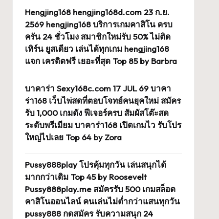
Hengjing168 hengjing168d.com 23 ก.ย.
2569 hengjing168 บริการเกมคาสิโน ครบ
ครัน 24 ชั่วโมง สมาชิกใหม่รับ 50% ไม่ติด
เทิร์น ยูสเดียว เล่นได้ทุกเกม hengjing168
แจก เครดิตฟรี เยอะที่สุด Top 85 by Barbra
บาคาร่า Sexy168c.com 17 JUL 69 บาคา
ร่า168 เว็บไพ่สดที่ตอบโจทย์คนยุคใหม่ สมัคร
รับ 1,000 เกมดัง ฟีเจอร์ครบ สัมผัสโต๊ะสด
ระดับพรีเมียม บาคาร่า168 เปิดเกมไว รับโปร
ใหญ่ไปเลย Top 64 by Zora
Pussy888play โปรคุ้มทุกวัน เล่นสนุกได้
มากกว่าเดิม Top 45 by Roosevelt
Pussy888play.me สมัครรับ 500 เกมสล็อต
คาสิโนออนไลน์ คนเล่นไม่ต่ำกว่าแสนทุกวัน
pussy888 กดสมัคร รับความสนุก 24