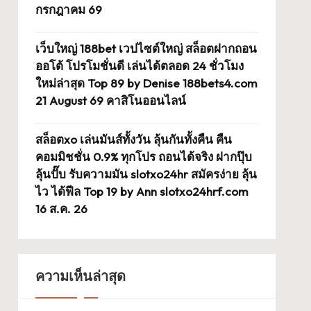
กรกฎาคม 69
เว็บใหญ่ 188bet เวปไซต์ใหญ่ สล็อตฝากถอน
ออโต้ โปรโมชั่นดี เล่นได้ตลอด 24 ชั่วโมง
ใหม่ล่าสุด Top 89 by Denise 188bets4.com
21 August 69 คาสิโนออนไลน์
สล็อตxo เล่นมันส์ทั้งวัน ลุ้นกันทั้งคืน คืน
คอมมิชชั่น 0.9% ทุกโปร ถอนได้จริง ฝากปุ๊บ
ลุ้นปั๊บ รับความมัน slotxo24hr สมัครง่าย ลุ้น
ไว ได้ฟีล Top 19 by Ann slotxo24hrf.com
16 ส.ค. 26
ความเห็นล่าสุด