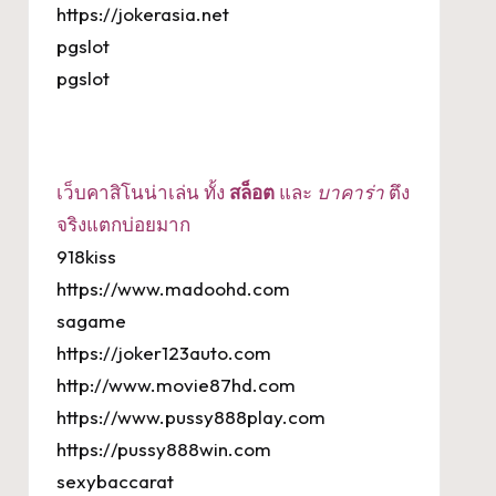
https://jokerasia.net
pgslot
pgslot
เว็บคาสิโนน่าเล่น ทั้ง
สล็อต
และ
บาคาร่า
ตึง
จริงแตกบ่อยมาก
918kiss
https://www.madoohd.com
sagame
https://joker123auto.com
http://www.movie87hd.com
https://www.pussy888play.com
https://pussy888win.com
sexybaccarat