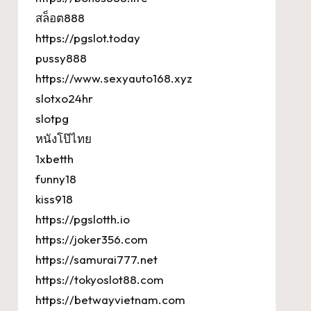
สล็อต888
https://pgslot.today
pussy888
https://www.sexyauto168.xyz
slotxo24hr
slotpg
หนังโป๊ไทย
1xbetth
funny18
kiss918
https://pgslotth.io
https://joker356.com
https://samurai777.net
https://tokyoslot88.com
https://betwayvietnam.com