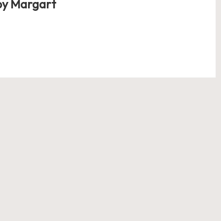
 by Margart