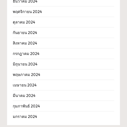
ธันวาคม 2024
พฤศจิกายน 2024
ตุลาคม 2024
กันยายน 2024
สิงหาคม 2024
กรกฎาคม 2024
มิถุนายน 2024
พฤษภาคม 2024
เมษายน 2024
มีนาคม 2024
กุมภาพันธ์ 2024
มกราคม 2024