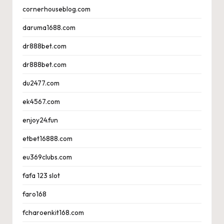
cornerhouseblog.com
daruma1688.com
dr888bet.com
dr888bet.com
du2477.com
ek4567.com
enjoy24.fun
etbet16888.com
eu369clubs.com
fafa 123 slot
faro168
fcharoenkit168.com