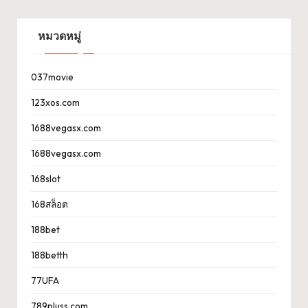
หมวดหมู่
037movie
123xos.com
1688vegasx.com
1688vegasx.com
168slot
168สล็อต
188bet
188betth
77UFA
789pluss.com