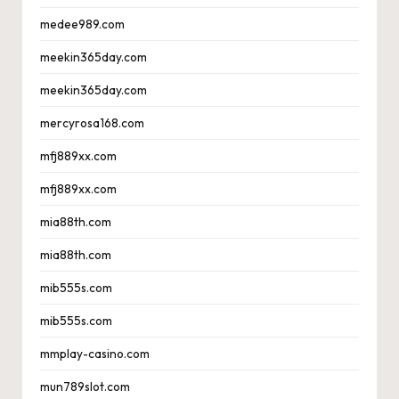
medee989.com
meekin365day.com
meekin365day.com
mercyrosa168.com
mfj889xx.com
mfj889xx.com
mia88th.com
mia88th.com
mib555s.com
mib555s.com
mmplay-casino.com
mun789slot.com