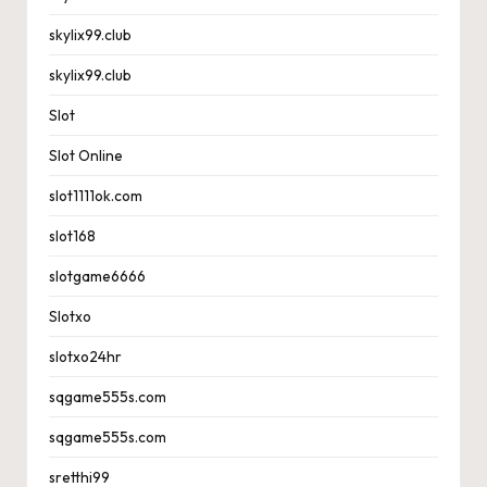
skylix99.club
skylix99.club
Slot
Slot Online
slot1111ok.com
slot168
slotgame6666
Slotxo
slotxo24hr
sqgame555s.com
sqgame555s.com
sretthi99