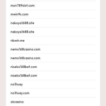
mun789slot.com
mwin9s.com
nakoya1688.site
nakoya1688.site
nbwin.me
nemo168casino.com
nemo168casino.com
niseko168bet.com
niseko168bet.com
no1huay
no1huay.com
okcasino