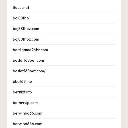
Baccarat
baj88thb
baj88thbz.com
baj88thbz.com
bar4game24hr.com
baslot168bet.com
baslot168bet.com/
bbp168.me
betflixtikto
betm4vip.com
betwin6666.com
betwin6666.com