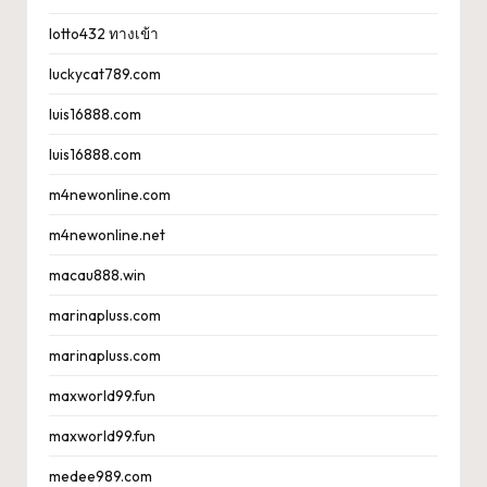
lotto432 ทางเข้า
luckycat789.com
luis16888.com
luis16888.com
m4newonline.com
m4newonline.net
macau888.win
marinapluss.com
marinapluss.com
maxworld99.fun
maxworld99.fun
medee989.com