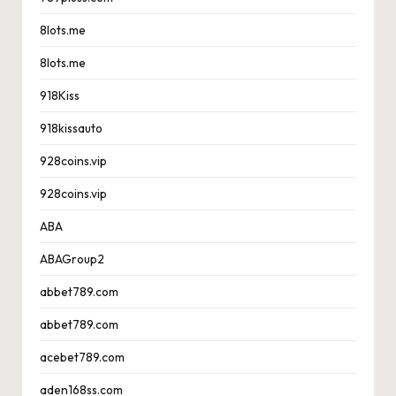
8lots.me
8lots.me
918Kiss
918kissauto
928coins.vip
928coins.vip
ABA
ABAGroup2
abbet789.com
abbet789.com
acebet789.com
aden168ss.com