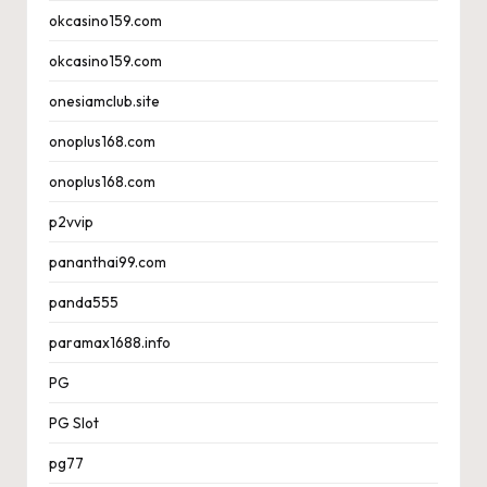
okcasino159.com
okcasino159.com
onesiamclub.site
onoplus168.com
onoplus168.com
p2vvip
pananthai99.com
panda555
paramax1688.info
PG
PG Slot
pg77