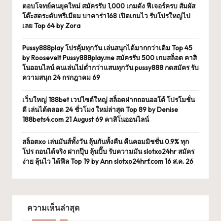
ตอบโจทย์คนยุคใหม่ สมัครรับ 1,000 เกมดัง ฟีเจอร์ครบ สัมผัส
โต๊ะสดระดับพรีเมียม บาคาร่า168 เปิดเกมไว รับโปรใหญ่ไป
เลย Top 64 by Zora
Pussy888play โปรคุ้มทุกวัน เล่นสนุกได้มากกว่าเดิม Top 45
by Roosevelt Pussy888play.me สมัครรับ 500 เกมสล็อต คาสิ
โนออนไลน์ คนเล่นไม่ต่ำกว่าแสนทุกวัน pussy888 กดสมัคร รับ
ความสนุก 24 กรกฎาคม 69
เว็บใหญ่ 188bet เวปไซต์ใหญ่ สล็อตฝากถอนออโต้ โปรโมชั่น
ดี เล่นได้ตลอด 24 ชั่วโมง ใหม่ล่าสุด Top 89 by Denise
188bets4.com 21 August 69 คาสิโนออนไลน์
สล็อตxo เล่นมันส์ทั้งวัน ลุ้นกันทั้งคืน คืนคอมมิชชั่น 0.9% ทุก
โปร ถอนได้จริง ฝากปุ๊บ ลุ้นปั๊บ รับความมัน slotxo24hr สมัคร
ง่าย ลุ้นไว ได้ฟีล Top 19 by Ann slotxo24hrf.com 16 ส.ค. 26
ความเห็นล่าสุด