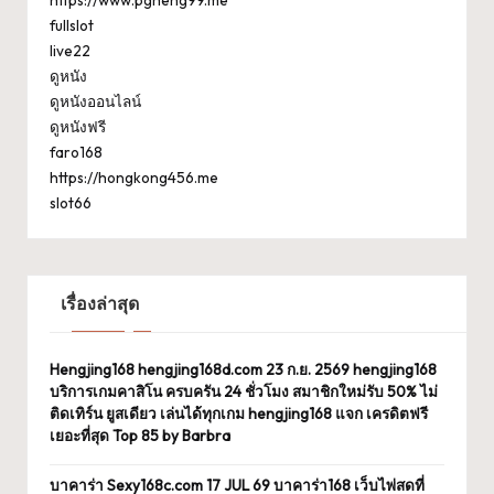
https://www.pgheng99.me
fullslot
live22
ดูหนัง
ดูหนังออนไลน์
ดูหนังฟรี
faro168
https://hongkong456.me
slot66
เรื่องล่าสุด
Hengjing168 hengjing168d.com 23 ก.ย. 2569 hengjing168
บริการเกมคาสิโน ครบครัน 24 ชั่วโมง สมาชิกใหม่รับ 50% ไม่
ติดเทิร์น ยูสเดียว เล่นได้ทุกเกม hengjing168 แจก เครดิตฟรี
เยอะที่สุด Top 85 by Barbra
บาคาร่า Sexy168c.com 17 JUL 69 บาคาร่า168 เว็บไพ่สดที่