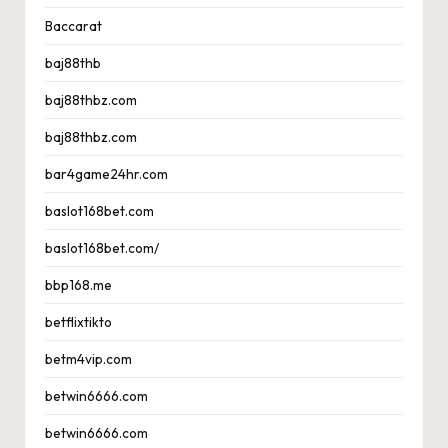
Baccarat
baj88thb
baj88thbz.com
baj88thbz.com
bar4game24hr.com
baslot168bet.com
baslot168bet.com/
bbp168.me
betflixtikto
betm4vip.com
betwin6666.com
betwin6666.com