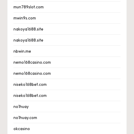
mun789slot.com
mwin9s.com
nakoya1688.site
nakoya1688.site
nbwin.me
nemo168casino.com
nemo168casino.com
niseko168bet.com
niseko168bet.com
no1huay
no1huay.com
okcasino