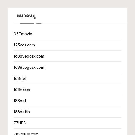
หมวดหมู่
037movie
123xos.com
1688vegasx.com
1688vegasx.com
168slot
168สล็อต
188bet
188betth
77UFA
789pluss.com