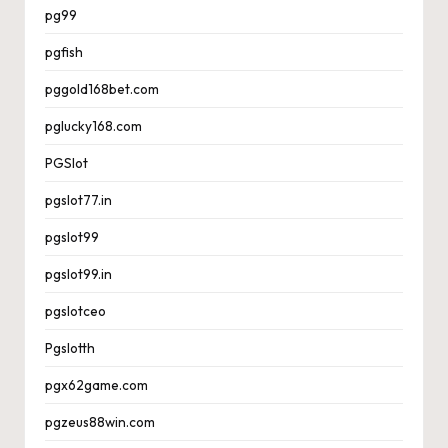
pg99
pgfish
pggold168bet.com
pglucky168.com
PGSlot
pgslot77.in
pgslot99
pgslot99.in
pgslotceo
Pgslotth
pgx62game.com
pgzeus88win.com