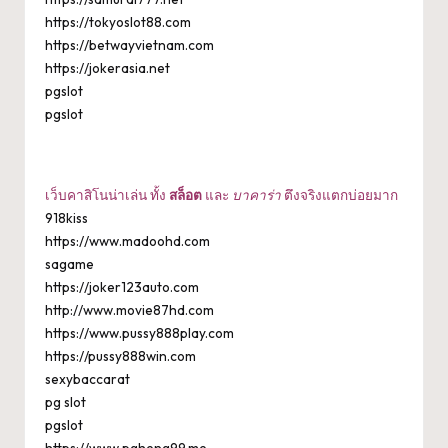
https://tokyoslot88.com
https://betwayvietnam.com
https://jokerasia.net
pgslot
pgslot
เว็บคาสิโนน่าเล่น ทั้ง
สล็อต
และ
บาคาร่า
ตึงจริงแตกบ่อยมาก
918kiss
https://www.madoohd.com
sagame
https://joker123auto.com
http://www.movie87hd.com
https://www.pussy888play.com
https://pussy888win.com
sexybaccarat
pg slot
pgslot