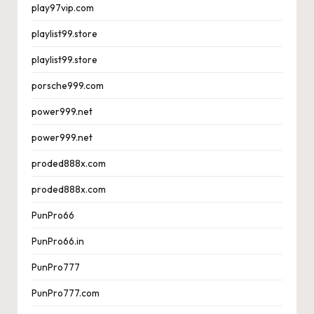
play97vip.com
playlist99.store
playlist99.store
porsche999.com
power999.net
power999.net
proded888x.com
proded888x.com
PunPro66
PunPro66.in
PunPro777
PunPro777.com