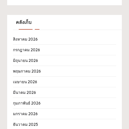
คลังเก็บ
สิงหาคม 2026
กรกฎาคม 2026
มิถุนายน 2026
พฤษภาคม 2026
เมษายน 2026
มีนาคม 2026
กุมภาพันธ์ 2026
มกราคม 2026
ธันวาคม 2025