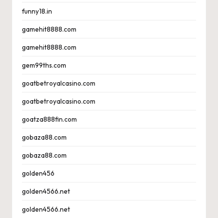
funny18.in
gamehit8888.com
gamehit8888.com
gem99ths.com
goatbetroyalcasino.com
goatbetroyalcasino.com
goatza888fin.com
gobaza88.com
gobaza88.com
golden456
golden4566.net
golden4566.net