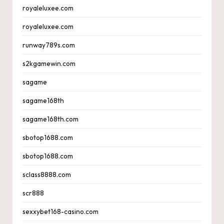
royaleluxee.com
royaleluxee.com
runway789s.com
s2kgamewin.com
sagame
sagame168th
sagame168th.com
sbotop1688.com
sbotop1688.com
sclass8888.com
scr888
sexxybet168-casino.com