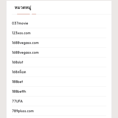
หมวดหมู่
037movie
123xos.com
1688vegasx.com
1688vegasx.com
168slot
168สล็อต
188bet
188betth
77UFA
789pluss.com