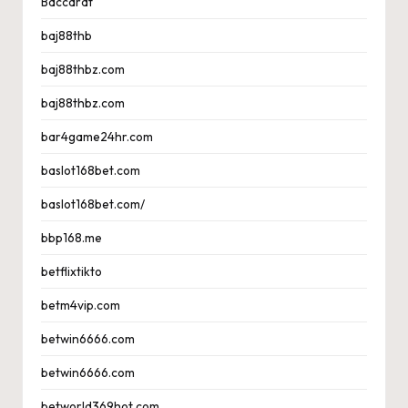
Baccarat
baj88thb
baj88thbz.com
baj88thbz.com
bar4game24hr.com
baslot168bet.com
baslot168bet.com/
bbp168.me
betflixtikto
betm4vip.com
betwin6666.com
betwin6666.com
betworld369hot.com