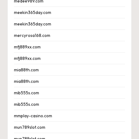
medee989.com
meekin365day.com
meekin365day.com
mercyrosa168.com
mfj889xx.com
mfj889xx.com
mia88th.com
mia88th.com
mib555s.com
mib555s.com
mmplay-casino.com
mun789slot.com
mun789slot.com