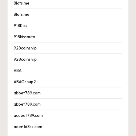
8lots.me
8lots.me
918Kiss
918kissauto
928coins.vip
928coins.vip
ABA
ABAGroup2
abbet789.com
abbet789.com
acebet789.com
aden168ss.com