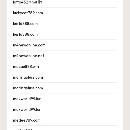
lotto432 ทางเข้า
luckycat789.com
luis16888.com
luis16888.com
m4newonline.com
m4newonline.net
macau888.win
marinapluss.com
marinapluss.com
maxworld99.fun
maxworld99.fun
medee989.com