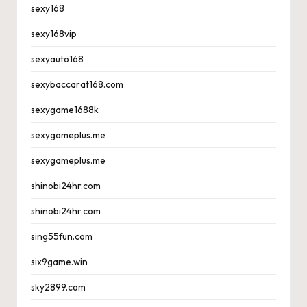
sexy168
sexy168vip
sexyauto168
sexybaccarat168.com
sexygame1688k
sexygameplus.me
sexygameplus.me
shinobi24hr.com
shinobi24hr.com
sing55fun.com
six9game.win
sky2899.com