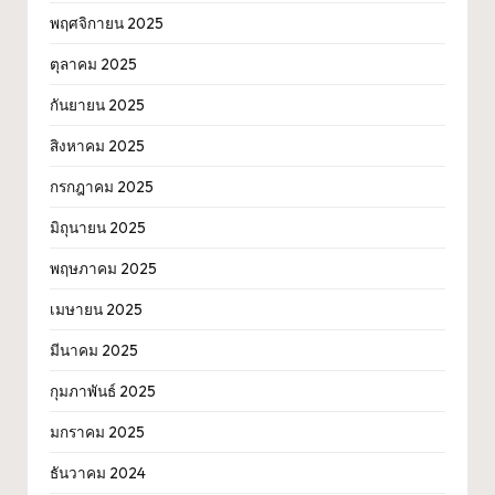
พฤศจิกายน 2025
ตุลาคม 2025
กันยายน 2025
สิงหาคม 2025
กรกฎาคม 2025
มิถุนายน 2025
พฤษภาคม 2025
เมษายน 2025
มีนาคม 2025
กุมภาพันธ์ 2025
มกราคม 2025
ธันวาคม 2024