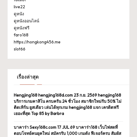
live22
ดูหนัง
ดูหนังออนไลน์
ดูหนังฟรี
faro168
https://hongkong456.me
slot66
เรื่องล่าสุด
Hengjing168 hengjing168d.com 23 ก.ย. 2569 hengjing168
บริการเกมคาสิโน ครบครัน 24 ชั่วโมง สมาชิกใหม่รับ 50% ไม่
ติดเทิร์น ยูสเดียว เล่นได้ทุกเกม hengjing168 แจก เครดิตฟรี
เยอะที่สุด Top 85 by Barbra
บาคาร่า Sexy168c.com 17 JUL 69 บาคาร่า168 เว็บไพ่สดที่
ตอบโจทย์คนยุคใหม่ สมัครรับ 1,000 เกมดัง ฟีเจอร์ครบ สัมผัส