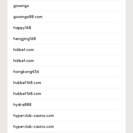
gowingo
gowingo88.com
happy168
hengjing168
hi6bet.com
hi6bet.com
hongkong456
hubbet168.com
hubbet168.com
hydra888
hyperclub-casino.com
hyperclub-casino.com