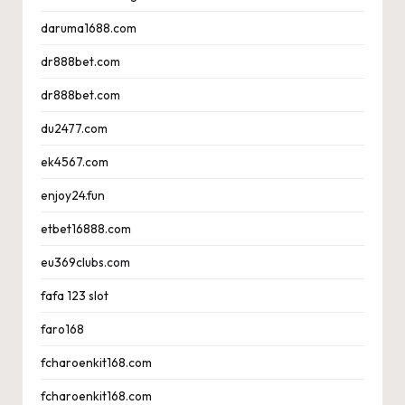
daruma1688.com
dr888bet.com
dr888bet.com
du2477.com
ek4567.com
enjoy24.fun
etbet16888.com
eu369clubs.com
fafa 123 slot
faro168
fcharoenkit168.com
fcharoenkit168.com