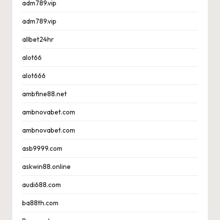
adm789.vip
adm789.vip
allbet24hr
alot66
alot666
ambfine88.net
ambnovabet.com
ambnovabet.com
asb9999.com
askwin88.online
audi688.com
ba88th.com