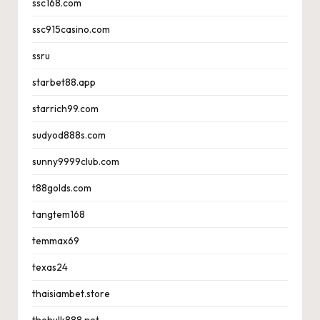
ssc168.com
ssc915casino.com
ssru
starbet88.app
starrich99.com
sudyod888s.com
sunny9999club.com
t88golds.com
tangtem168
temmax69
texas24
thaisiambet.store
thehulk888.net