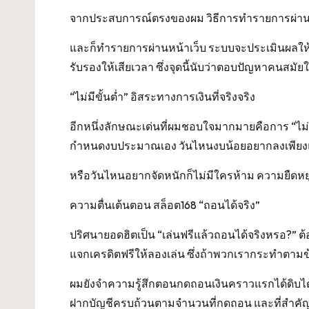
จากประสบการณ์ตรงของผม วิธีการทำรายการผ่านระ
และก็ทำรายการผ่านหน้าเว็บ ระบบจะประเมินผลให้ในท
รับรองให้เสียเวลา ซึ่งจุดนี้นับว่าตอบปัญหาคนสมั
“ไม่มีขั้นต่ำ” อิสระทางการเงินที่จริงจริง
อีกหนึ่งลักษณะเด่นที่ผมชอบใจมากมายคือการ “ไม่มี
กำหนดงบประมาณเอง วันไหนงบน้อยอยากลงเพียงแค่
หรือวันไหนอยากจัดหนักก็ไม่มีใครห้าม ความยืดหยุ่น
ความตื่นเต้นตอน สล็อต168 “ถอนได้จริง”
ปริศนายอดฮิตเป็น “เล่นฟรีแล้วถอนได้จริงหรอ?” ต้
แจกเครดิตฟรีให้ลองเล่น ซึ่งถ้าพวกเรากระทำตามข
ผมยังจำความรู้สึกตอนกดถอนเงินคราวแรกได้ดิบได้ด
ฝากบัญชีครบถ้วนตามจำนวนที่กดถอน และที่สำคัญ