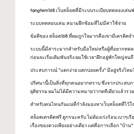
tangtem168 เว็บสล็อตที่มีระบบระเบียบทดลองเล่นฟ
ระบบทดสอบเล่น: สนามฝึกซ้อมที่ไม่มีค่าใช้จ่าย
ข้อดีของ สล็อต168 ที่ผมถูกใจมากคือเขามีเครดิต
ระบบนี้มีสาระมากสำหรับมือใหม่หรือผู้ที่อยากทด
ก่อนจะเริ่มเดิมพันจริง ผมใช้เวลาฝึกอยู่พักใหญ่จนถ
ประสบการณ์ “แตกง่าย แตกบ่อยครั้ง” มีอยู่จริงไหม
ปริศนานี้เป็นสิ่งที่ทุกคนอยากทราบ ซึ่งจากประสบการณ
ยุติธรรม ผมไม่ได้มีความหมายว่ากดทีเดียวแล้วรวยเลย
สำหรับคนไหนกันแน่ที่กำลังมองหาเว็บสล็อตที่ไว้ใ
สล็อตเครดิตฟรี ดูกรนะครับ ไม่ต้องเร่งร้อน เบาๆเรี
เรื่องของดวงเพียงอย่างเดียว แต่คือการเลือก “บ้าน”