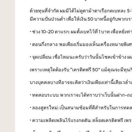
ด้วยทุนที่จำกัด ผมมิได้ไม่ดูตาม้าตาเรือกดเบทละ 
มีความปั่นป่วนต่ำ เพื่อให้เงิน 50 บาทนี้อยู่กับพวกเร
• ช่วง 10-20 ตาแรก: ผมตั้งเบทไว้ที่ 1 บาท เพื่อหยั
• ตอนกึ่งกลาง: พอเพียงเริ่มมองเห็นเครื่องหมายพิเ
• จุดเปลี่ยน: เชื่อไหมนะครับว่าวันนั้นโชคเข้าข้า
เพราะเหตุใดต้องรับ “เครดิตฟรี 50” แม้คุณจะมีทุน
บางบุคคลบางทีอาจจะคิดว่าเงินเพียงเท่านี้เสียเวล่ำ
• ทดสอบระบบ: พวกเราจะได้ทราบว่าเว็บนั้นฝาก-ถอ
• ลองสูตรใหม่: เป็นสนามซ้อมที่ดีสำหรับในการท
• ความเพลิดเพลินไร้แรงกดดัน:
สล็อตเครดิตฟรี
เพรา