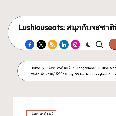
Lushiouseats: สนุกกับรสชาติท
facebook.com
twitter.com
rss.com
linkedin.com
instagram.com
Home
สล็อตเครดิตฟรี
Tangtem168 18 June 69 
สมัครเล่นง่ายๆได้ที่บ้าน Top 99 by Hilda tangtem168c
Posted
สล็อตเครดิตฟรี