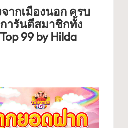
รงจากเมืองนอก ครบ
ารันตีสมาชิกทั้ง
Top 99 by Hilda