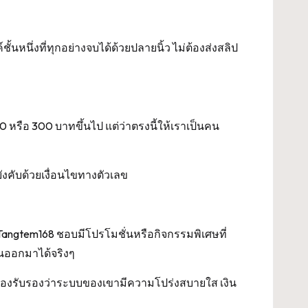
หนึ่งที่ทุกอย่างจบได้ด้วยปลายนิ้ว ไม่ต้องส่งสลิป
 หรือ 300 บาทขึ้นไป แต่ว่าตรงนี้ให้เราเป็นคน
บังคับด้วยเงื่อนไขทางตัวเลข
่ Tangtem168 ชอบมีโปรโมชั่นหรือกิจกรรมพิเศษที่
้นออกมาได้จริงๆ
รื่องรับรองว่าระบบของเขามีความโปร่งสบายใส เงิน