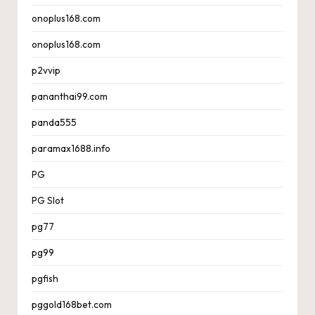
onoplus168.com
onoplus168.com
p2vvip
pananthai99.com
panda555
paramax1688.info
PG
PG Slot
pg77
pg99
pgfish
pggold168bet.com