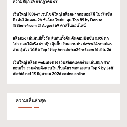
ความสนุก 24 กรกฎาคม 69
เว็บใหญ่ 188bet เวปไซต์ใหญ่ สล็อตฝากถอนออโต้ โปรโมชั่น
ดี เล่นได้ตลอด 24 ชั่วโมง ใหม่ล่าสุด Top 89 by Denise
188bets4.com 21 August 69 คาสิโนออนไลน์
สล็อตxo เล่นมันส์ทั้งวัน ลุ้นกันทั้งคืน คืนคอมมิชชั่น 0.9% ทุก
โปร ถอนได้จริง ฝากปุ๊บ ลุ้นปั๊บ รับความมัน slotxo24hr สมัคร
ง่าย ลุ้นไว ได้ฟีล Top 19 by Ann slotxo24hrf.com 16 ส.ค. 26
เว็บใหญ่ สล็อต websiteตรง เว็บสล็อตแตกง่าย เล่นสนุก ฝาก
ถอนเร็ว รวมค่ายดังครบในเว็บเดียว ทดลองเล่น Top 9 by Jeff
Alot66.net 13 มิถุนายน 2026 casino online
ความเห็นล่าสุด