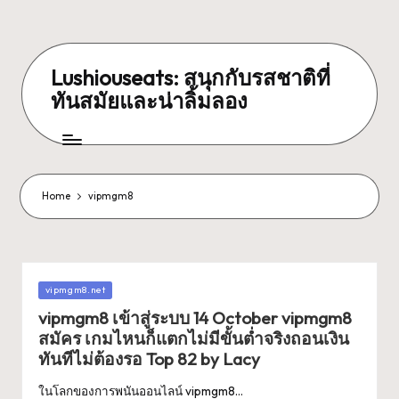
Lushiouseats: สนุกกับรสชาติที่
ทันสมัยและน่าลิ้มลอง
Home
vipmgm8
Posted
vipmgm8.net
in
vipmgm8 เข้าสู่ระบบ 14 October vipmgm8
สมัคร เกมไหนก็แตกไม่มีขั้นต่ำจริงถอนเงิน
ทันทีไม่ต้องรอ Top 82 by Lacy
ในโลกของการพนันออนไลน์ vipmgm8…