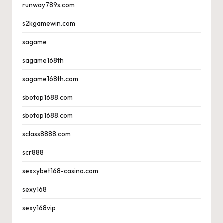
runway789s.com
s2kgamewin.com
sagame
sagame168th
sagame168th.com
sbotop1688.com
sbotop1688.com
sclass8888.com
scr888
sexxybet168-casino.com
sexy168
sexy168vip