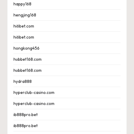
happy168
hengjing168
hi6bet.com
hi6bet.com
hongkong456
hubbet168.com
hubbet168.com
hydra888
hyperclub-casino.com
hyperclub-casino.com
ib888pro.bet
ib888pro.bet