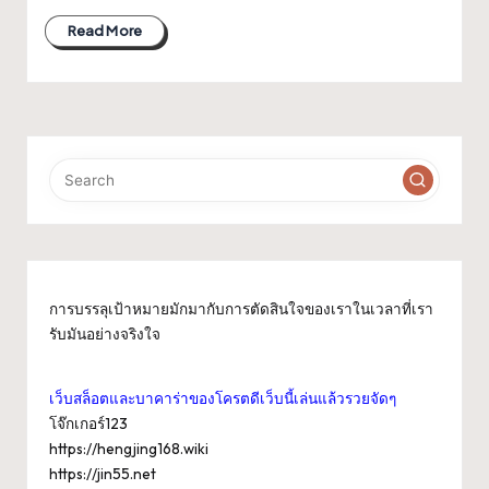
Read More
การบรรลุเป้าหมายมักมากับการตัดสินใจของเราในเวลาที่เรา
รับมันอย่างจริงใจ
เว็บสล็อตและบาคาร่าของโครตดีเว็บนี้เล่นแล้วรวยจัดๆ
โจ๊กเกอร์123
https://hengjing168.wiki
https://jin55.net