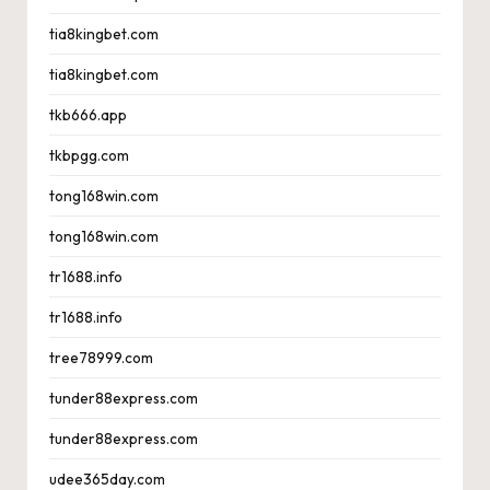
tia8kingbet.com
tia8kingbet.com
tkb666.app
tkbpgg.com
tong168win.com
tong168win.com
tr1688.info
tr1688.info
tree78999.com
tunder88express.com
tunder88express.com
udee365day.com