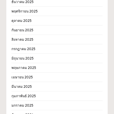
ธันวาคม 2025
พฤศจิกายน 2025
ตุลาคม 2025
กันยายน 2025
สิงหาคม 2025
กรกฎาคม 2025
มิถุนายน 2025
พฤษภาคม 2025
เมษายน 2025
มีนาคม 2025
กุมภาพันธ์ 2025
มกราคม 2025