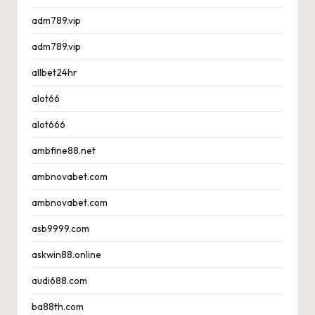
adm789.vip
adm789.vip
allbet24hr
alot66
alot666
ambfine88.net
ambnovabet.com
ambnovabet.com
asb9999.com
askwin88.online
audi688.com
ba88th.com