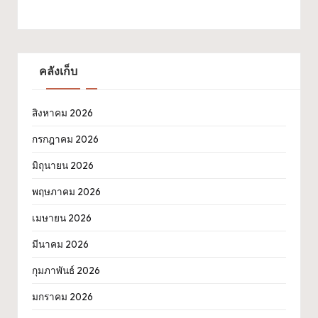
คลังเก็บ
สิงหาคม 2026
กรกฎาคม 2026
มิถุนายน 2026
พฤษภาคม 2026
เมษายน 2026
มีนาคม 2026
กุมภาพันธ์ 2026
มกราคม 2026