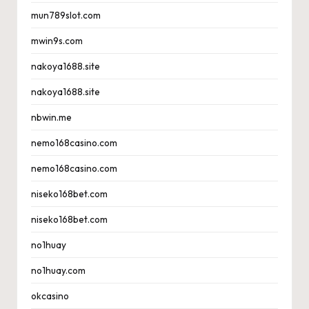
mun789slot.com
mwin9s.com
nakoya1688.site
nakoya1688.site
nbwin.me
nemo168casino.com
nemo168casino.com
niseko168bet.com
niseko168bet.com
no1huay
no1huay.com
okcasino