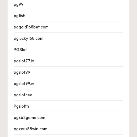
pg99
pgfish
pggold168bet.com
pglucky168.com
PGSlot
pgslot77.in
pgslot99
pgslot99.in
pgslotceo
Pgslotth
pgx62game.com
pgzeus88win.com