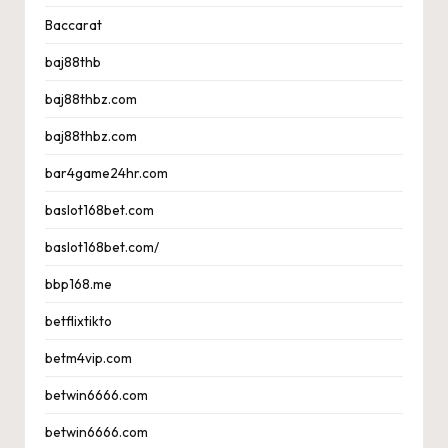
Baccarat
baj88thb
baj88thbz.com
baj88thbz.com
bar4game24hr.com
baslot168bet.com
baslot168bet.com/
bbp168.me
betflixtikto
betm4vip.com
betwin6666.com
betwin6666.com