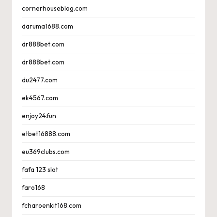
cornerhouseblog.com
daruma1688.com
dr888bet.com
dr888bet.com
du2477.com
ek4567.com
enjoy24.fun
etbet16888.com
eu369clubs.com
fafa 123 slot
faro168
fcharoenkit168.com