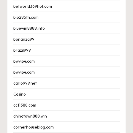
betworld369hot.com
bio285th.com
bluewin8888.info
bonanza99
brazil999
bwvip4.com
bwvip4.com
carlo999.net
Casino
cc11388.com
chinatown888.win
cornerhouseblog.com