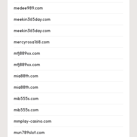
medee989.com
meekin365day.com
meekin365day.com
mercyrosa168.com
mfj889xx.com
mfj889xx.com
mia88th.com
mia88th.com
mib555s.com
mib555s.com
mmplay-casino.com
mun789slot.com