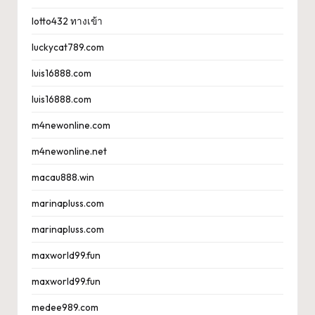
lotto432 ทางเข้า
luckycat789.com
luis16888.com
luis16888.com
m4newonline.com
m4newonline.net
macau888.win
marinapluss.com
marinapluss.com
maxworld99.fun
maxworld99.fun
medee989.com