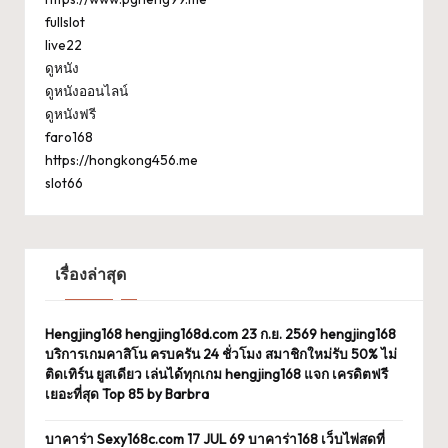
fullslot
live22
ดูหนัง
ดูหนังออนไลน์
ดูหนังฟรี
faro168
https://hongkong456.me
slot66
เรื่องล่าสุด
Hengjing168 hengjing168d.com 23 ก.ย. 2569 hengjing168
บริการเกมคาสิโน ครบครัน 24 ชั่วโมง สมาชิกใหม่รับ 50% ไม่
ติดเทิร์น ยูสเดียว เล่นได้ทุกเกม hengjing168 แจก เครดิตฟรี
เยอะที่สุด Top 85 by Barbra
บาคาร่า Sexy168c.com 17 JUL 69 บาคาร่า168 เว็บไพ่สดที่