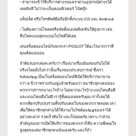
• สามารถเข้าใช้บริการต่างๆของเราผ่านอุปกรณ์ต่างๆได้
เลยทันที ไม่ว่าจะเป็นคอมพิวเตอร์ โน้ตบุ๊ก
แท็ปเล็ต หรือโทรศัพท์มือถืออีกทั้งระบบ iOS และ Android
• ไม่ต้องดาวน์โหลดหรือจัดตั้งแอปพลิเคชั่นให้ยุ่งยาก เล่น
ลื่นไหลแบบสุดๆแบบเว็บไซต์ได้เลย
เล่นสล็อตออนไลน์กับพวกเรา PGSLOT ได้อะไรมากกว่าที่
คุณคิดแน่นอน
จำต้องบอกเลยคะครับว่า เรื่องบางเรื่องมันสอนกันไม่ได้
จริงๆโดยยิ่งไปกว่านั้นเรื่องของประสบการณ์ ซึ่งเรา
fullslotpg เป็นเว็บสล็อตออนไลน์ที่เปิดให้บริการมานาน
กว่า 6 ปี เราทราบกันอยู่แล้วครับผมว่า สมาชิกทุกๆคนของ
พวกเราปรารถนาอะไรบ้าง ไม่อยากอะไรบ้าง แบบไหนคือดี
และแบบไหนคือไม่ดี เรารู้ทั้งผองเลยครับผม เราก็เลยได้
พากเพียรปรับปรุงรวมทั้งปรับแต่งเว็บของพวกเราตลอดเวลา
เพื่อให้สมาชิกทุกท่านได้ใช้งานเว็บไซต์slotpgของเราได้
อย่างสะดวก รวดเร็วทันใจ และก็ปลอดภัย เพราะว่าส่วน
สำคัญของการเปิดให้บริการของพวกเราก็คือ ความพึงพอใจ
สูงสุดของสมาชิกทุกคนนั่นเองครับ และก็ถ้า