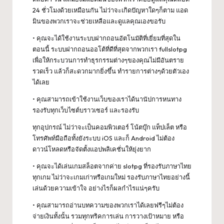
24 ชั่วโมงด้วยเหมือนกัน ไม่ว่าจะเกิดปัญหาใดๆก็ตาม แอด
มินของพวกเราจะช่วยเหลือและดูแลคุณเองขอรับ
• คุณจะได้ใช้งานระบบฝากถอนอัตโนมัติที่เยี่ยมที่สุดใน
ตอนนี้ ระบบฝากถอนออโต้ที่ดีที่สุดจากพวกเรา fullslotpg
เพื่อให้กระบวนการทำธุรกรรมต่างๆของคุณไม่มีอันตราย
รวดเร็ว แล้วก็สะดวกมากยิ่งขึ้น ทำรายการต่างๆด้วยตัวเอง
ได้เลย
• คุณสามารถเข้าใช้งานเว็บของเราได้นานัปการหนทาง
รองรับทุกเว็บไซต์บราวเซอร์ และรองรับ
ทุกอุปกรณ์ ไม่ว่าจะเป็นคอมพิวเตอร์ โน้ตบุ๊ก แท็ปเล็ต หรือ
โทรศัพท์มือถือทั้งยังระบบ iOS และก็ Android ไม่ต้อง
ดาวน์โหลดหรือจัดตั้งแอปพลิเคชั่นให้ยุ่งยาก
• คุณจะได้เล่นเกมสล็อตจากค่าย slotpg ที่รองรับภาษาไทย
ทุกเกม ไม่ว่าจะเกมเก่าหรือเกมใหม่ รองรับภาษาไทยอย่างนี้
เล่นด้วยความเข้าใจ อย่างไรก็ผลกำไรแน่ๆครับ
• คุณสามารถอ่านบทความของพวกเราได้เลยฟรีๆไม่ต้อง
จ่ายเงินทั้งนั้น รวมทุกทริคการเล่น การวางเป้าหมาย หรือ