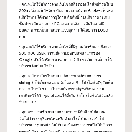
• คุณจะได้ใช้บริการจากเว็บไซต์สล็อตออนไลน์ที่ดีที่สุดในปี
2024 สล็อตเว็บไซต์ตรงไม่ผ่านเอเย่นต์จาก fullslot เว็บตรง
แท้ที่ให้ท่านได้มากกว่าผู้ใดกัน ลิขสิทธิ์เกมแท้จากค่ายเกม
ชั้นนำระดับโลกอย่าง PG เล่นเกมได้อย่างลื่นไหล ไม่มี
อันตราย รวมทั้งสนุกสนานแบบสุดๆกันได้เลยกว่า 1,000
เกม
• คุณจะได้ใช้บริการจากเว็บไซต์ที่มีฐานสมาชิกมากยิ่งกว่า
500,000 USER การันตีความฮอทบนหน้าแรกของ
Google เปิดให้บริการมานานกว่า 2 ปี ประสบการณ์การให้
บริการเต็มเปี่ยมให้ล้าน
• คุณจะได้รับโปรโมชั่นและกิจกรรมที่ดีที่สุดจากเรา
slotpg รับได้ตั้งแต่หนแรกที่เป็นสมาชิก โปรโมชั่นดีๆจัดเต็ม
กว่า 10 โปรโมชั่น ยังไม่รวมกิจกรรมดีๆที่พร้อมจะมอบ
เครดิตฟรีให้กับคุณ เล่นเกมได้ทั้งวัน รับโปรโมชั่นได้วันแล้ว
วันเล่าแน่ๆ
• คุณสามารถเข้าเล่นเกมจากพวกเราพีจีสล็อตได้ตลอด 1
วัน ไม่ว่าจะอยู่ที่แห่งไหนหรือทำอะไร ก็สามารถเข้าใช้
บริการต่างๆบนหน้าเว็บได้เลย เนื่องจากว่าเราเปิดให้บริการ
ตลอด 1 วัน แถมยังมีแอดมินของพวกเราคอยดูแลคุณตลอด