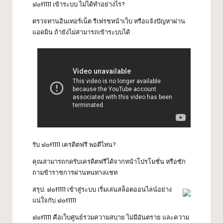
slot1111 เข้าระบบ ไม่ได้ทำอย่างไร?
ตรวจทานอินเทอร์เน็ต รีเฟรชหน้าเว็บ หรือแจ้งปัญหาผ่าน
แอดมิน ถ้ายังไม่สามารถเข้าระบบได้
รับ
slot1111
เครดิตฟรี พอดีไหน?
คุณสามารถกดรับเครดิตฟรีได้จากหน้าโปรโมชั่น หรือซัก
ถามข้าราชการผ่านหนทางแชท
สรุป:
slot1111 เข้าสู่ระบบ
เริ่มเล่นสล็อตออนไลน์อย่าง
แน่ใจกับ slot1111
slot1111 คือเว็บศูนย์รวมความสบาย ไม่มีอันตราย และความ