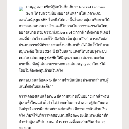
เกมpgslot หรือที่รู้จักในชื่อเต็มว่า Pocket Games
Soft ได้รับความนิยมอย่างล้นหลามในแวดวงเกม
ออนไลน์
pgslotth
โดยยิ่งไปกว่านั้นในกลุ่มผู้เล่นที่อยากได้
ความสนุกสนานร่าเริงและก็โอกาสในการชนะรางวัลใหญ่
อย่างสบาย ด้วยความที่เกมpg slot มีกราฟิกที่งดงาม ฟีเจอร์
เกมที่น่าสนใจ และก็โบนัสที่จัดเต็ม ผู้เล่นจึงสามารถสัมผัส
ประสบการณ์ที่ท้าทายรวมทั้งน่าตื่นตาตื่นใจได้ครั้งใดก็ตาม
หมุนวงล้อ ในปี 2024 นี้ มีเว็บหลายแห่งที่ได้ปรับปรุงระบบ
ทดสอบเล่นเกมpgslotth ให้มีคุณภาพและสมรรถนะเพิ่ม
มากขึ้น เพื่อผู้เล่นสามารถทดลองเล่นเกมpg slotใหม่ๆได้
โดยไม่ต้องลงทุนด้วยเงินจริง
ทดสอบเล่นสล็อต PG มีความจำเป็นเป็นอย่างมากสำหรับผู้
เล่นทั้งยังใหม่และก็เก่า
การทดลองเล่นสล็อตpg มีความหมายเป็นอย่างมากสำหรับ
ผู้เล่นทั้งใหม่แล้วก็เก่า ไม่ว่าจะเป็นการทำความรู้จักกับเกม
ใหม่ๆหรือการฝึกซ้อมทักษะก่อนที่จะมีการลงพนันด้วยเงิน
จริง เว็บที่ให้บริการทดสอบเล่นสล็อตpgยังเป็นทางเลือกที่ดี
สำหรับผู้เล่นที่ปรารถนาสำรวจรวมทั้งทดสอบฟีพบร์ต่างๆ
ของเกม