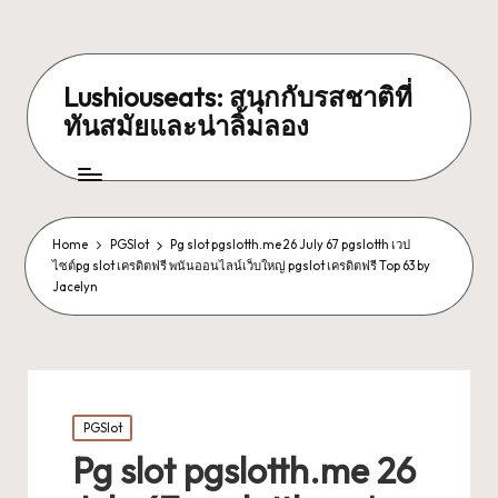
Lushiouseats: สนุกกับรสชาติที่
ทันสมัยและน่าลิ้มลอง
Home
PGSlot
Pg slot pgslotth.me 26 July 67 pgslotth เวป
ไซต์pg slot เครดิตฟรี พนันออนไลน์เว็บใหญ่ pgslot เครดิตฟรี Top 63 by
Jacelyn
Posted
PGSlot
in
Pg slot pgslotth.me 26