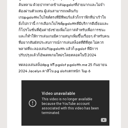
ล้นหลาม ด้วยปากทางเข้าเล่นpgslotที่ง่ายมากและไม่จำ
ต้องผ่านตัวแทน ผู้เล่นสามารถเพลินกับ
เกมpgslotthเว็บไซต์ตรงที่มีฟีพบร์แล้วก็กราฟิกที่น่าเร้าใจ
ยิ่งไปกว่านี้ การเลือกเว็บไซต์pgslotthที่มีบริการดีเยี่ยมและ
ก็โปรโมชั่นที่คุ้มค่ายังช่วยเพิ่มโอกาสสำหรับเพื่อการชนะ
และก็ทำให้การเล่นเกมมีความสนุกเพิ่มขึ้นเรื่อยๆ สำหรับคน
ที่อยากสัมผัสประสบการณ์การเล่นสล็อตที่ดีที่สุด ไม่ควร
พลาดที่จะลองเล่นกับpgslotth แล้วก็ pgslot ที่มีการ
ปรับปรุงแล้วก็อัพเดทเกมใหม่ๆโดยตลอดในปี 2024
ทดลองเล่นสล็อตpg ฟรี pgslot pgslotth.me 25 กันยายน
2024 Jacelyn คาสิโน pg slotแตกหนัก Top 6