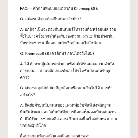
FAQ — คำถามที่พบบ่อยเกี่ยวกับ Khumsup888
Q: สมัครแล้วจะต้องยืนยันอะไรบ้าง?
A: ปกติจำเป็นจะต้องยืนยันเบอร์โทรรวมทั้ง/หรืออีเมล รวม
ทั้งในบางครั้งอาจจำต้องรับรองตัวตน (KYC) ตัวอย่างเช่น
บัตรประชาชนเมื่ออยากเบิกเงินจำนวนไม่ใช่น้อย
Q: Khumsup888 เครดิตฟรี ถอนได้จริงไหม?
A: ได้ ถ้าหากผู้เล่นกระทำตามข้อแม้เทิร์นและความจำกัด
การถอน — อ่านหลักเกณฑ์ของโปรโมชั่นก่อนกดรับทุก
คราว
Q:
khumsup888
บัญชีถูกล็อกหรือถอนเงินไม่ได้ ควรทำ
อย่างไร?
A: ติดต่อฝ่ายสนับสนุนของแพลตฟอร์มทันที ส่งหลักฐาน
ยืนยันตัวตน และก็เก็บบันทึกการติดต่อทั้งผองเป็นหลักฐาน
ถ้ามิได้รับการช่วยเหลือ ควรตรึกตรองยื่นเรื่องกับหน่วยงาน
ปกป้องผู้บริโภค
สื่อประกอบที่แนะนำและตัวอย่าง alt text