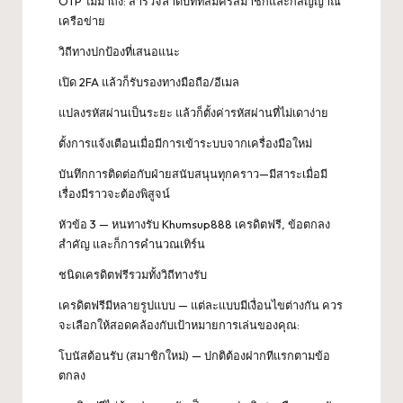
OTP ไม่มาถึง: สำรวจลำดับที่ที่สมัครสมาชิกและก็สัญญาณ
เครือข่าย
วิถีทางปกป้องที่เสนอแนะ
เปิด 2FA แล้วก็รับรองทางมือถือ/อีเมล
แปลงรหัสผ่านเป็นระยะ แล้วก็ตั้งค่ารหัสผ่านที่ไม่เดาง่าย
ตั้งการแจ้งเตือนเมื่อมีการเข้าระบบจากเครื่องมือใหม่
บันทึกการติดต่อกับฝ่ายสนับสนุนทุกคราว—มีสาระเมื่อมี
เรื่องมีราวจะต้องพิสูจน์
หัวข้อ 3 — หนทางรับ
Khumsup888
เครดิตฟรี, ข้อตกลง
สำคัญ และก็การคำนวณเทิร์น
ชนิดเครดิตฟรีรวมทั้งวิถีทางรับ
เครดิตฟรีมีหลายรูปแบบ — แต่ละแบบมีเงื่อนไขต่างกัน ควร
จะเลือกให้สอดคล้องกับเป้าหมายการเล่นของคุณ:
โบนัสต้อนรับ (สมาชิกใหม่) — ปกติต้องฝากทีแรกตามข้อ
ตกลง