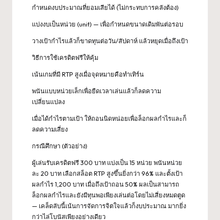
กำหนดงบประมาณที่ยอมเสียได้ (ไม่กระทบการคลังต้อง)
แบ่งงบเป็นหน่วย (unit) — เพื่อกำหนดขนาดเดิมพันต่อรอบ
วางเป้ากำไรแล้วก็ขาดทุนต่อวัน/สัปดาห์ แล้วหยุดเมื่อถึงเป้า
วิธีการใช้เครดิตฟรีให้คุ้ม
เน้นเกมที่มี RTP สูงเมื่อจุดหมายคือทำเทิร์น
พนันแบบหน่วยเล็กเพื่อยืดเวลาเล่นแล้วก็ลดความ
เปลี่ยนแปลง
เมื่อได้กำไรตามเป้า ให้ถอนนิดหน่อยเพื่อล็อกผลกำไรและก็
ลดความเสี่ยง
กรณีศึกษา (ตัวอย่าง)
ผู้เล่นรับเครดิตฟรี 300 บาท แบ่งเป็น 15 หน่วย พนันหน่วย
ละ 20 บาท เลือกสล็อต RTP สูงขึ้นยิ่งกว่า 96% และตั้งเป้า
ผลกำไร 1,200 บาท เมื่อถึงเป้าถอน 50% ผลเป็นสามารถ
ล็อกผลกำไรและยังมีทุนพอเพียงเล่นต่อโดยไม่เสี่ยงหมดตูด
— เคล็ดลับนี้เน้นการจัดการจิตใจแล้วก็งบประมาณ มากยิ่ง
กว่าไล่โบนัสเพียงอย่างเดียว