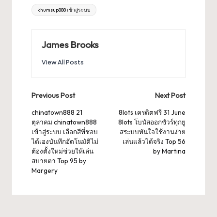
Tags:
khumsup888 เข้าสู่ระบบ
James Brooks
View All Posts
Post
Previous Post
Next Post
navigation
chinatown888 21
8lots เครดิตฟรี 31 June
ตุลาคม chinatown888
8lots โบนัสออกชัวร์ทุกยู
เข้าสู่ระบบ เลือกสีที่ชอบ
สระบบทันใจใช้งานง่าย
ได้เองบันทึกอัตโนมัติไม่
เล่นแล้วได้จริง Top 56
ต้องตั้งใหม่ช่วยให้เล่น
by Martina
สบายตา Top 95 by
Margery