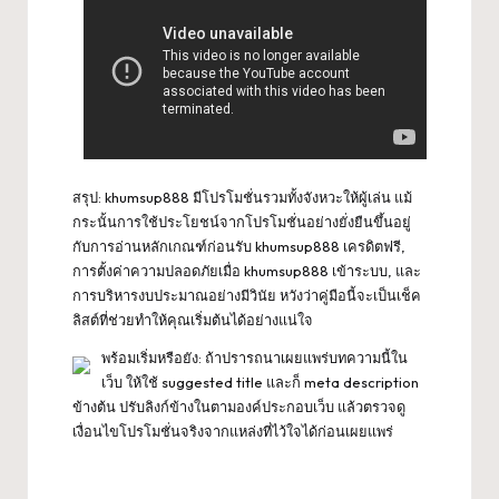
สรุป: khumsup888 มีโปรโมชั่นรวมทั้งจังหวะให้ผู้เล่น แม้
กระนั้นการใช้ประโยชน์จากโปรโมชั่นอย่างยั่งยืนขึ้นอยู่
กับการอ่านหลักเกณฑ์ก่อนรับ khumsup888 เครดิตฟรี,
การตั้งค่าความปลอดภัยเมื่อ khumsup888 เข้าระบบ, และ
การบริหารงบประมาณอย่างมีวินัย หวังว่าคู่มือนี้จะเป็นเช็ค
ลิสต์ที่ช่วยทำให้คุณเริ่มต้นได้อย่างแน่ใจ
พร้อมเริ่มหรือยัง: ถ้าปรารถนาเผยแพร่บทความนี้ใน
เว็บ ให้ใช้ suggested title และก็ meta description
ข้างต้น ปรับลิงก์ข้างในตามองค์ประกอบเว็บ แล้วตรวจดู
เงื่อนไขโปรโมชั่นจริงจากแหล่งที่ไว้ใจได้ก่อนเผยแพร่