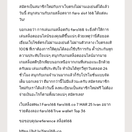
สมัครเป็นสมาชิกใหม่กับเราเว็บตรงไม่ผ่านเอเย่นต์ได้แล้ว
วันนี้ สนุกสนานกับเกมสล็อตจาก faro slot 168 ได้แต่ละ
วัน!
บอกเลยว่า การเล่นเกมสล็อตกับ faro168 จะยิ่งทำให้การ
เล่นสล็อตออนไลน์ของคุณดีขึ้นแน่ๆ ด้วยเหตุว่านี่คือยอด
เยี่ยมเว็บไซต์ตรงไม่ผ่านเอเย่นต์ ไม่ผ่านตัวกลาง เว็บตรงแท้
100% ที่เราต้องการให้คุณได้ลองใช้บริการกัน ค้ำประกันทุก
ความประทับใจแน่ๆ สนุกกับเกมสล็อตออนไลน์มากมาย
เกมสล็อตดีๆอีกเพียบนอกเหนือจากเกมที่เสนอแนะอีกด้วย
ครับผม เล่นเกมที่ประทับใจ ทำเงินได้ทุกวี่ทุกวันตลอด 24
ชั่วโมง สนุกกับเกมจำนวนมากแล้วก็รับโปรโมชั่นแบบจัด
เต็ม บอกเลยว่า ดีมากกว่านี้ไม่มีแล้วนะครับ สมัครสมาชิก
ใหม่กับเราได้แล้ววันนี้ ลงทะเบียนเป็นสมาชิกใหม่ฟรี ไม่ต้อง
จ่ายเงินอะไรก็ตามทั้งมวลแน่ๆ สมัครเลย!
เว็บสล็อตNo.1 Faro168 faro168.co 7 MAR 25 Ivan อยาก
รวยต้องลอง faro168True wallet Top 36
ขอขอบคุณreference
สล็อต168
https://bit.ly/faro168-co