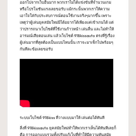
ออกไปจากเว็บอื่นมาก พวกเราไม่ได้แข่งขันที่จำนวนเกม
หรือโปรโมชันแรงเลยขอรับ แม้กระนั้นพวกเราให้ความ
เอาใจใส่กับประสบการณ์ตอนใช้งานจริงๆมากขึ้น เพราะ
เหตุว่าผู้เล่นยุคสมัยใหม่มิได้อยากได้เพียงแค่เข้าเกมได้ แต่
ว่าปรารถนาเว็บไซต์ที่ใช้งานก้าวหน้า เล่นลื่น และไม่ทำให้
อารมณ์เสียตอนเล่น แล้วเว็บไซต์ 918kissauto ตรงที่รู้เรื่อง
ผู้เล่นมากที่สุดต้องเป็นแบบไหนนั้น เราจะมาเช็กไปพร้อมๆ
กันทีละข้อเลยขอรับ
ระบบเว็บไซต์ 918kiss ที่วางแบบมาให้ เล่นต่อได้ทันที
สิ่งที่ 918kissauto ยุคสมัยใหม่ทำให้พวกเราเห็นได้ทันทีเลยก็
คือ การออกแบบรวมทั้งปรับแก้เว็บที่ทำให้มีความทันสมัย