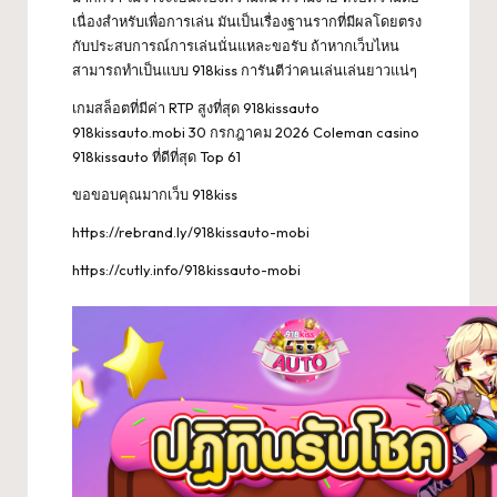
เนื่องสำหรับเพื่อการเล่น มันเป็นเรื่องฐานรากที่มีผลโดยตรง
กับประสบการณ์การเล่นนั่นแหละขอรับ ถ้าหากเว็บไหน
สามารถทำเป็นแบบ 918kiss การันตีว่าคนเล่นเล่นยาวแน่ๆ
เกมสล็อตที่มีค่า RTP สูงที่สุด 918kissauto
918kissauto.mobi 30 กรกฎาคม 2026 Coleman casino
918kissauto ที่ดีที่สุด Top 61
ขอขอบคุณมากเว็บ
918kiss
https://rebrand.ly/918kissauto-mobi
https://cutly.info/918kissauto-mobi