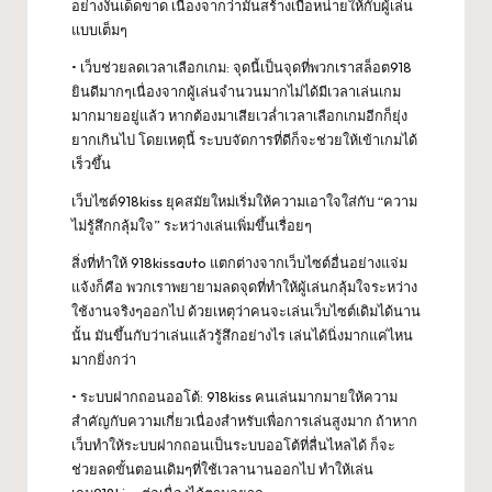
อย่างงั้นเด็ดขาด เนื่องจากว่ามันสร้างเบื่อหน่ายให้กับผู้เล่น
แบบเต็มๆ
• เว็บช่วยลดเวลาเลือกเกม: จุดนี้เป็นจุดที่พวกเราสล็อต918
ยินดีมากๆเนื่องจากผู้เล่นจำนวนมากไม่ได้มีเวลาเล่นเกม
มากมายอยู่แล้ว หากต้องมาเสียเวล่ำเวลาเลือกเกมอีกก็ยุ่ง
ยากเกินไป โดยเหตุนี้ ระบบจัดการที่ดีก็จะช่วยให้เข้าเกมได้
เร็วขึ้น
เว็บไซต์
918kiss
ยุคสมัยใหม่เริ่มให้ความเอาใจใส่กับ “ความ
ไม่รู้สึกกลุ้มใจ” ระหว่างเล่นเพิ่มขึ้นเรื่อยๆ
สิ่งที่ทำให้ 918kissauto แตกต่างจากเว็บไซต์อื่นอย่างแจ่ม
แจ้งก็คือ พวกเราพยายามลดจุดที่ทำให้ผู้เล่นกลุ้มใจระหว่าง
ใช้งานจริงๆออกไป ด้วยเหตุว่าคนจะเล่นเว็บไซต์เดิมได้นาน
นั้น มันขึ้นกับว่าเล่นแล้วรู้สึกอย่างไร เล่นได้นิ่งมากแค่ไหน
มากยิ่งกว่า
• ระบบฝากถอนออโต้:
918kiss
คนเล่นมากมายให้ความ
สำคัญกับความเกี่ยวเนื่องสำหรับเพื่อการเล่นสูงมาก ถ้าหาก
เว็บทำให้ระบบฝากถอนเป็นระบบออโต้ที่ลื่นไหลได้ ก็จะ
ช่วยลดขั้นตอนเดิมๆที่ใช้เวลานานออกไป ทำให้เล่น