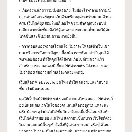
เกม918kiss ต่อเนื่องได้ตามอยาก
• เว็บตรงที่เสถียรรวมทั้งปลอดภัย: ไม่มีอะไรทำลายอารมณ์
การเล่นสล็อตเจริญเท่าเว็บค้างหรือหลุดระหว่างเล่นแล้วนะ
ครับ เว็บไซต์ยุคสมัยใหม่ก็เลยให้ความสำคัญกับระบบที่
เสถียรมากเพิ่มขึ้น เพื่อให้ผู้เล่นสามารถเล่นสม่ำเสมอได้ดิบ
ได้ดีขึ้นและก็ไม่มีอันตรายมากยิ่งขึ้น
• การตอบสนองที่รวดเร็วทันใจ: ไม่ว่าจะโหลดเข้าเว็บ เข้า
เกม หรือการจัดการปัญหาเบื้องต้น เราพร้อมเข้าถึงคุณได้
ทันทีเลยขอรับ ทำให้คุณได้ใช้งานเว็บไซต์ที่มีความเร็ว
สำหรับการตอบสนองดีเยี่ยม 918kissauto ใช้งานง่าย และ
ไม่จำต้องเสียอารมณ์กับเรื่องกล้วยๆๆด้วย
เว็บสล็อต 918kissauto ยุคใหม่ ทำให้เล่นง่ายและก็สบาย
ขึ้นกว่าเดิมแน่นอน!
ต่อให้เว็บไซต์918kissauto จะมีมากแค่ไหน แต่ว่า 918kiss ก็
ยังเป็นอันดับแรกในใจของคนเล่นสล็อตอยู่ดีนั่นแหละนะ
ครับ ด้วยเหตุว่ามันไม่ได้ขึ้นกับว่ามีเกมเพิ่มขึ้นไหม หรือทำ
เว็บไซต์นำสมัยเยอะแค่ไหน แต่ว่ามันขึ้นกับว่า เว็บไซต์ตรง
ไม่ผ่านเอเย่นต์นั้นๆเข้าใจสิ่งที่ผู้เล่นปรารถนาจริงๆได้ไหม
มากกว่า ไม่ว่าจะเป็นเรื่องความลื่น ความง่าย หรือความต่อ