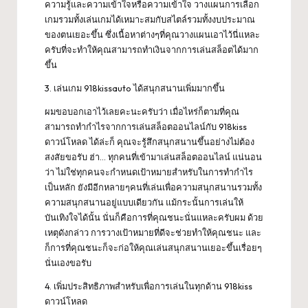
ความรู้และความเข้าใจหรือความเข้าใจ วางแผนการเลือก
เกมรวมทั้งเล่นเกมได้เหมาะสมกับสไตล์รวมทั้งงบประมาณ
ของตนเยอะขึ้น ซึ่งเนื้อหาต่างๆที่คุณวางแผนเอาไว้นี่แหละ
ครับที่จะทำให้คุณสามารถทำเงินจากการเล่นสล็อตได้มาก
ขึ้น
3. เล่นเกม 918kissauto ได้สนุกสนานเพิ่มมากขึ้น
ผมขอบอกเอาไว้เลยคะนะครับว่า เมื่อไหร่ก็ตามที่คุณ
สามารถทำกำไรจากการเล่นสล็อตออนไลน์กับ 918kiss
ดาวน์โหลด ได้ล่ะก็ คุณจะรู้สึกสนุกสนานขึ้นอย่างไม่ต้อง
สงสัยขอรับ ฮ่า… ทุกคนที่เข้ามาเล่นสล็อตออนไลน์ แน่นอน
ว่า ไม่ใช่ทุกคนจะกำหนดเป้าหมายสำหรับในการทำกำไร
เป็นหลัก ยังมีอีกหลายๆคนที่เล่นเพื่อความสนุกสนานรวมทั้ง
ความสนุกสนานอยู่แบบเดียวกัน แม้กระนั้นการเล่นให้
บันเทิงใจได้นั้น นั่นก็คือการที่คุณชนะนั่นแหละครับผม ด้วย
เหตุดังกล่าว การวางเป้าหมายที่ดีจะช่วยทำให้คุณชนะ และ
ก็การที่คุณชนะก็จะก่อให้คุณเล่นสนุกสนานเยอะขึ้นเรื่อยๆ
นั่นเองขอรับ
4. เพิ่มประสิทธิภาพสำหรับเพื่อการเล่นในทุกด้าน 918kiss
ดาวน์โหลด