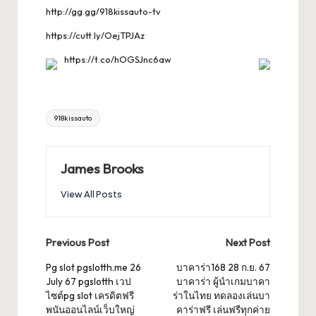
http://gg.gg/918kissauto-tv
https://cutt.ly/OejTPJAz
https://t.co/hOGSJnc6aw
Tags:
918kissauto
James Brooks
View All Posts
Post
Previous Post
Next Post
navigation
Pg slot pgslotth.me 26
บาคาร่า168 28 ก.ย. 67
July 67 pgslotth เวป
บาคาร่า ผู้นำเกมบาคา
ไซต์pg slot เครดิตฟรี
ร่าในไทย ทดลองเล่นบา
พนันออนไลน์เว็บใหญ่
คาร่าฟรี เล่นฟรีทุกค่าย