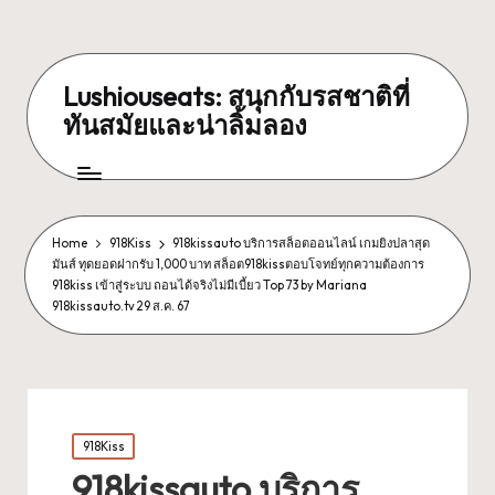
Lushiouseats: สนุกกับรสชาติที่
ทันสมัยและน่าลิ้มลอง
Home
918Kiss
918kissauto บริการสล็อตออนไลน์ เกมยิงปลาสุด
มันส์ ทุดยอดฝากรับ 1,000 บาท สล็อต918kissตอบโจทย์ทุกความต้องการ
918kiss เข้าสู่ระบบ ถอนได้จริงไม่มีเบี้ยว Top 73 by Mariana
918kissauto.tv 29 ส.ค. 67
Posted
918Kiss
in
918kissauto บริการ