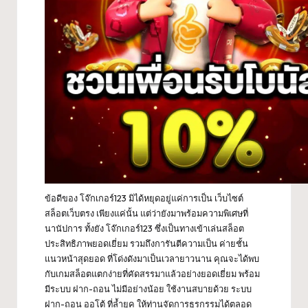
ข้อดีของ โจ๊กเกอร์123 มิได้หยุดอยู่แค่การเป็น เว็บไซต์
สล็อตเว็บตรง เพียงแค่นั้น แต่ว่ายังมาพร้อมความพิเศษที่
นานัปการ ทั้งยัง โจ๊กเกอร์123 ซึ่งเป็นทางเข้าเล่นสล็อต
ประสิทธิภาพยอดเยี่ยม รวมถึงการันตีความเป็น ค่ายชั้น
แนวหน้าสุดยอด ที่โด่งดังมาเป็นเวลายาวนาน คุณจะได้พบ
กับเกมสล็อตแตกง่ายที่คัดสรรมาแล้วอย่างยอดเยี่ยม พร้อม
มีระบบ ฝาก-ถอน ไม่มีอย่างน้อย ใช้งานสบายด้วย ระบบ
ฝาก-ถอน ออโต้ ที่ล้ำยุค ให้ท่านจัดการธุรกรรมได้ตลอด