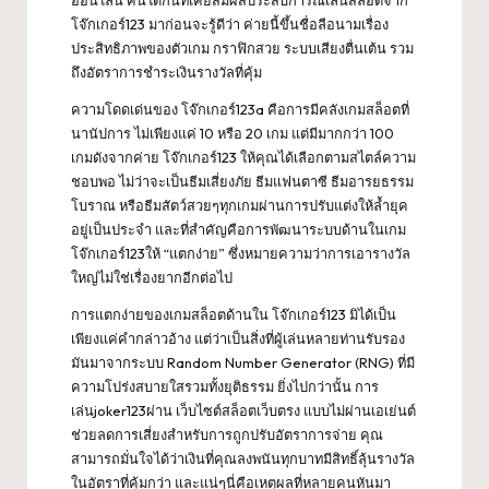
โจ๊กเกอร์123 มาก่อนจะรู้ดีว่า ค่ายนี้ขึ้นชื่อลือนามเรื่อง
ประสิทธิภาพของตัวเกม กราฟิกสวย ระบบเสียงตื่นเต้น รวม
ถึงอัตราการชำระเงินรางวัลที่คุ้ม
ความโดดเด่นของ โจ๊กเกอร์123a คือการมีคลังเกมสล็อตที่
นานัปการ ไม่เพียงแค่ 10 หรือ 20 เกม แต่มีมากกว่า 100
เกมดังจากค่าย โจ๊กเกอร์123 ให้คุณได้เลือกตามสไตล์ความ
ชอบพอ ไม่ว่าจะเป็นธีมเสี่ยงภัย ธีมแฟนตาซี ธีมอารยธรรม
โบราณ หรือธีมสัตว์สวยๆทุกเกมผ่านการปรับแต่งให้ล้ำยุค
อยู่เป็นประจำ และที่สำคัญคือการพัฒนาระบบด้านในเกม
โจ๊กเกอร์123ให้ “แตกง่าย” ซึ่งหมายความว่าการเอารางวัล
ใหญ่ไม่ใช่เรื่องยากอีกต่อไป
การแตกง่ายของเกมสล็อตด้านใน โจ๊กเกอร์123 มิได้เป็น
เพียงแค่คำกล่าวอ้าง แต่ว่าเป็นสิ่งที่ผู้เล่นหลายท่านรับรอง
มันมาจากระบบ Random Number Generator (RNG) ที่มี
ความโปร่งสบายใสรวมทั้งยุติธรรม ยิ่งไปกว่านั้น การ
เล่นjoker123ผ่าน เว็บไซต์สล็อตเว็บตรง แบบไม่ผ่านเอเย่นต์
ช่วยลดการเสี่ยงสำหรับการถูกปรับอัตราการจ่าย คุณ
สามารถมั่นใจได้ว่าเงินที่คุณลงพนันทุกบาทมีสิทธิ์ลุ้นรางวัล
ในอัตราที่คุ้มกว่า และแน่ๆนี่คือเหตุผลที่หลายคนหันมา