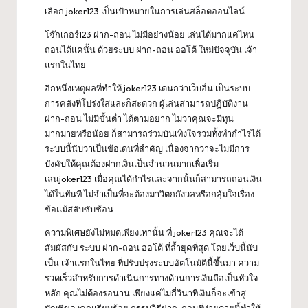
เลือก joker123 เป็นเป้าหมายในการเล่นสล็อตออนไลน์
โจ๊กเกอร์123 ฝาก-ถอน ไม่มีอย่างน้อย เล่นได้มากแค่ไหน
ถอนได้แค่นั้น ด้วยระบบ ฝาก-ถอน ออโต้ ใหม่ปัจจุบัน เจ้า
แรกในไทย
อีกหนึ่งเหตุผลที่ทำให้ joker123 เด่นกว่าเว็บอื่น เป็นระบบ
การคลังที่โปร่งใสและก็สะดวก ผู้เล่นสามารถปฏิบัติงาน
ฝาก-ถอน ไม่มีขั้นต่ำ ได้ตามอยาก ไม่ว่าคุณจะมีทุน
มากมายหรือน้อย ก็สามารถร่วมบันเทิงใจรวมทั้งทำกำไรได้
ระบบนี้นับว่าเป็นข้อเด่นที่สำคัญ เนื่องจากว่าจะไม่มีการ
บังคับให้คุณต้องฝากเงินเป็นจำนวนมากเพื่อเริ่ม
เล่นjoker123 เมื่อคุณได้กำไรและจากนั้นก็สามารถถอนเงิน
ได้ในทันที ไม่จำเป็นที่จะต้องมาวิตกกังวลหรือกลุ้มใจเรื่อง
ข้อแม้สลับซับซ้อน
ความพิเศษยังไม่หมดเพียงเท่านั้น ที่ joker123 คุณจะได้
สัมผัสกับ ระบบ ฝาก-ถอน ออโต้ ที่ล้ำยุคที่สุด โดยเว็บนี้นับ
เป็น เจ้าแรกในไทย ที่ปรับปรุงระบบอัตโนมัตินี้ขึ้นมา ความ
รวดเร็วสำหรับการดำเนินการทางด้านการเงินถือเป็นหัวใจ
หลัก คุณไม่ต้องรอนาน เพียงแค่ไม่กี่วินาทีเงินก็จะเข้าสู่
บัญชีของคุณเรียบร้อย กรรมวิธีฝาก-ถอนที่ง่ายดายนี้ทำให้