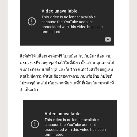
สิ่งที่ทำให้ สล็อตเครดิตฟรี ไม่เหมือนกับเว็บอื่นๆคือความ
ครบวงจรที่รวมทุกๆอย่างไว้ในที่เดียว ตั้งแต่เกมคุณภาพไป
จนกระทั่งระบบที่ล้ำยุค และก็บริการแท้จริงหัวใจต่อผู้เล่น
คุณไม่มีความจำเป็นต้องสมัครหลายเว็บหรือย้ายเว็บไซต์
ไปๆมาๆอีกต่อไป เนื่องจากเพียงแค่ที่นี่ที่เดียวก็ครบทุกสิ่งที่
จำเป็นแล้ว