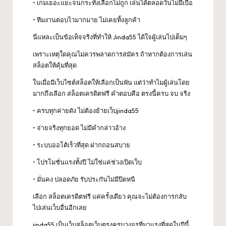
• เกมเยอะแยะจนกระทั่งเลือกไม่ถูก เล่นได้ตลอดวันไม่มีเบื่อ
• ทีมงานตอบไวมากมาย ไม่เคยทิ้งลูกค้า
นี่แหละเป็นข้อเท็จจริงที่ทำให้ Jinda55 ได้ใจผู้เล่นไปเต็มๆ
เพราะเหตุใดคุณไม่ควรพลาดการสมัคร ถ้าหากต้องการเล่น
สล็อตให้คุ้มที่สุด
ในเมื่อมีเว็บไซต์สล็อตให้เลือกเป็นพัน แต่ว่าทำไมผู้เล่นโดย
มากถึงเลือก สล็อตเครดิตฟรี คำตอบคือ ตรงนี้ครบ จบ จริง
• ครบทุกค่ายดัง ไม่ต้องย้ายเว็บjinda55
• จ่ายจริงทุกยอด ไม่มีคำกล่าวอ้าง
• ระบบออโต้เร็วที่สุด ฝากถอนสบาย
• โปรโมชั่นแรงทั้งปี ไม่ใช่แค่ช่วงเปิดเว็บ
• มั่นคง ปลอดภัย รับประกันไม่มีปิดหนี
เลือก สล็อตเครดิตฟรี แค่ครั้งเดียว คุณจะไม่ต้องการกลับ
ไปเล่นเว็บอื่นอีกเลย
jinda55 เป็นเว็บสล็อตเว็บตรงครบวงจรที่มาแรงที่สุดในปีนี้